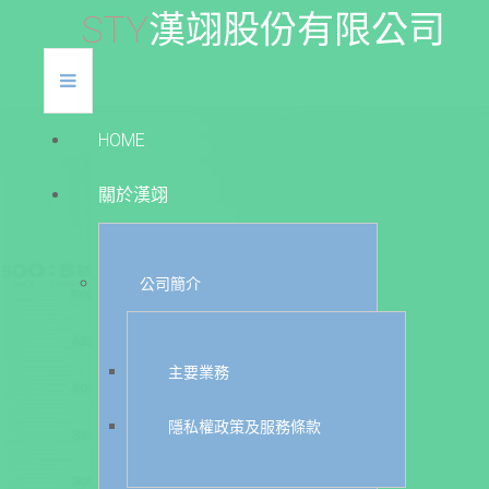
S
T
Y
漢
翊
股
份
有
限
公
司
HOME
關於漢翊
公司簡介
主要業務
隱私權政策及服務條款