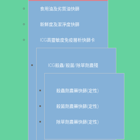
食用油及劣質油快篩
新鮮度及潔淨度快篩
ICG高靈敏度免疫層析快篩卡
ICG殺蟲/殺菌/除草劑農殘
殺蟲劑農藥快篩(定性)
殺菌劑農藥快篩(定性)
除草劑農藥快篩(定性)