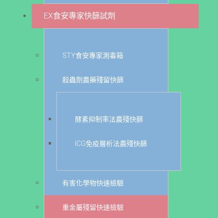
EX食安專家快篩試劑
STY食安專家測毒箱
殺蟲劑農藥殘留快篩
酵素抑制率法農殘快篩
ICG免疫層析法農殘快篩
有害化學物快速檢驗
重金屬殘留快速檢驗