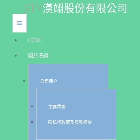
S
T
Y
漢
翊
股
份
有
限
公
司
HOME
關於漢翊
公司簡介
主要業務
隱私權政策及服務條款