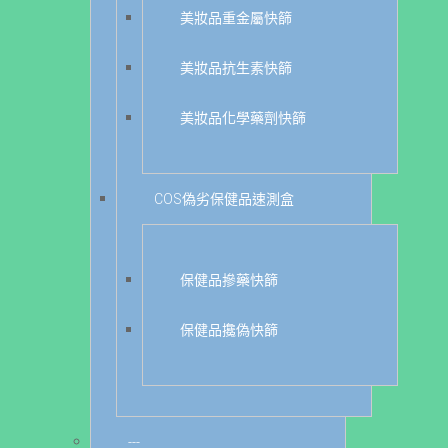
美妝品重金屬快篩
美妝品抗生素快篩
美妝品化學藥劑快篩
COS偽劣保健品速測盒
保健品摻藥快篩
保健品攙偽快篩
---