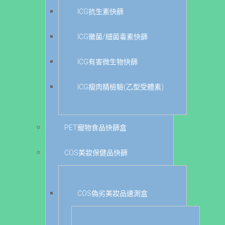
ICG抗生素快篩
ICG黴菌/細菌毒素快篩
ICG有害微生物快篩
ICG瘦肉精檢驗(乙型受體素)
PET寵物食品快篩盒
COS美妝保健品快篩
COS偽劣美妝品速測盒