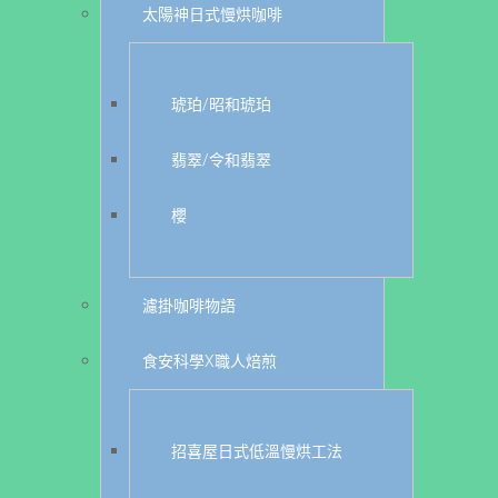
太陽神日式慢烘咖啡
琥珀/昭和琥珀
翡翠/令和翡翠
櫻
濾掛咖啡物語
食安科學X職人焙煎
招喜屋日式低溫慢烘工法