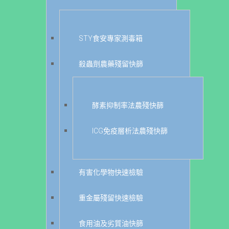
STY食安專家測毒箱
殺蟲劑農藥殘留快篩
酵素抑制率法農殘快篩
ICG免疫層析法農殘快篩
有害化學物快速檢驗
重金屬殘留快速檢驗
食用油及劣質油快篩