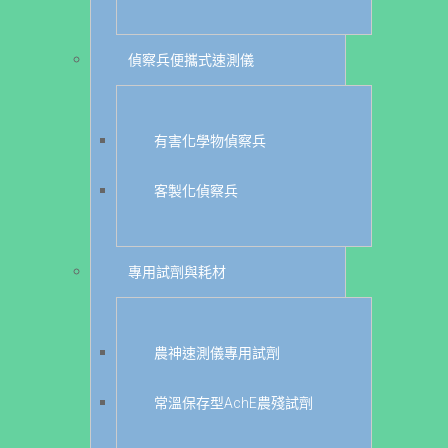
偵察兵便攜式速測儀
有害化學物偵察兵
客製化偵察兵
專用試劑與耗材
農神速測儀專用試劑
常溫保存型AchE農殘試劑