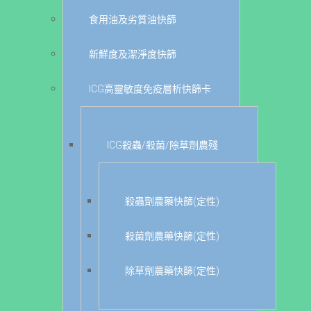
食用油及劣質油快篩
新鮮度及潔淨度快篩
ICG高靈敏度免疫層析快篩卡
ICG殺蟲/殺菌/除草劑農殘
殺蟲劑農藥快篩(定性)
殺菌劑農藥快篩(定性)
除草劑農藥快篩(定性)