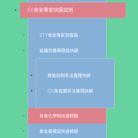
EX食安專家快篩試劑
STY食安專家測毒箱
殺蟲劑農藥殘留快篩
酵素抑制率法農殘快篩
ICG免疫層析法農殘快篩
有害化學物快速檢驗
重金屬殘留快速檢驗