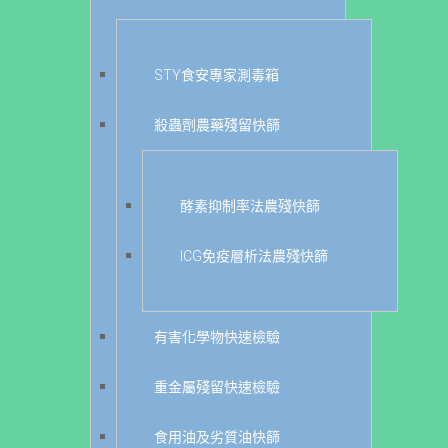
STY食安專家測毒箱
殺蟲劑農藥殘留快篩
酵素抑制率法農殘快篩
ICG免疫層析法農殘快篩
有害化學物快速檢驗
重金屬殘留快速檢驗
食用油及劣質油快篩