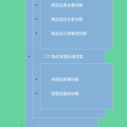
美妝品重金屬快篩
美妝品抗生素快篩
美妝品化學藥劑快篩
COS偽劣保健品速測盒
保健品摻藥快篩
保健品攙偽快篩
---