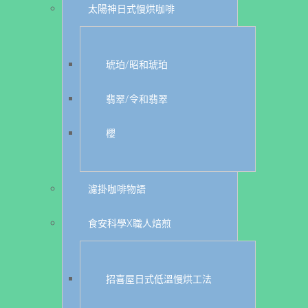
太陽神日式慢烘咖啡
琥珀/昭和琥珀
翡翠/令和翡翠
櫻
濾掛咖啡物語
食安科學X職人焙煎
招喜屋日式低溫慢烘工法