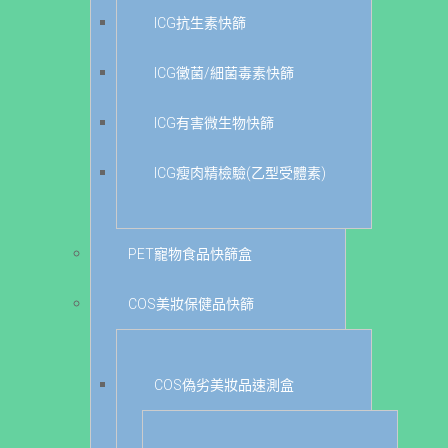
ICG抗生素快篩
ICG黴菌/細菌毒素快篩
ICG有害微生物快篩
ICG瘦肉精檢驗(乙型受體素)
PET寵物食品快篩盒
COS美妝保健品快篩
COS偽劣美妝品速測盒