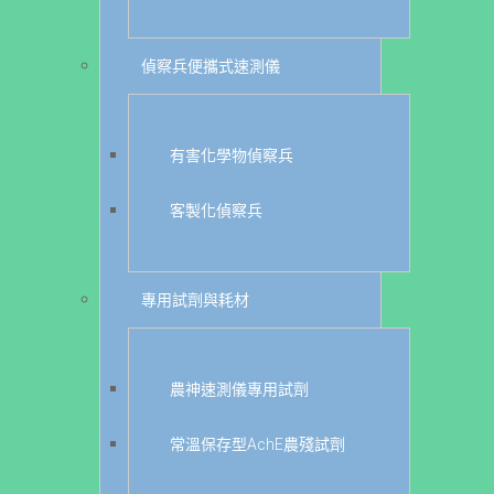
偵察兵便攜式速測儀
有害化學物偵察兵
客製化偵察兵
專用試劑與耗材
農神速測儀專用試劑
常溫保存型AchE農殘試劑