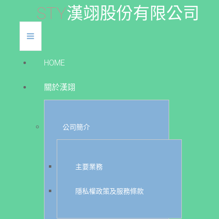
S
T
Y
漢
翊
股
份
有
限
公
司
HOME
關於漢翊
公司簡介
主要業務
隱私權政策及服務條款