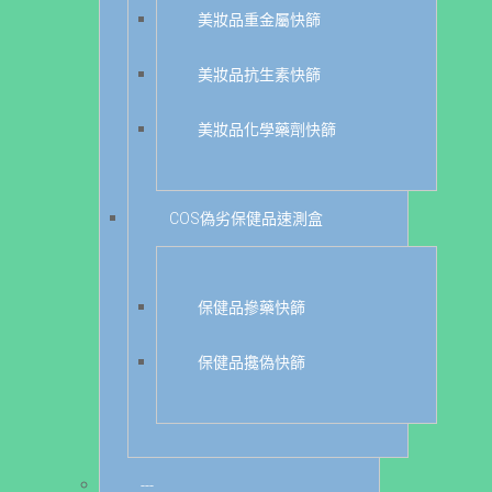
美妝品重金屬快篩
美妝品抗生素快篩
美妝品化學藥劑快篩
COS偽劣保健品速測盒
保健品摻藥快篩
保健品攙偽快篩
---