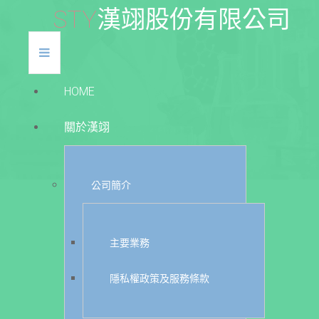
S
T
Y
漢
翊
股
份
有
限
公
司
HOME
關於漢翊
公司簡介
主要業務
隱私權政策及服務條款