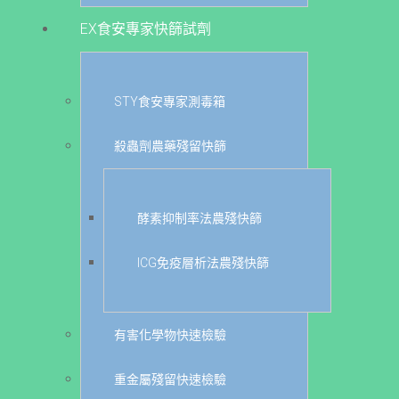
EX食安專家快篩試劑
STY食安專家測毒箱
殺蟲劑農藥殘留快篩
酵素抑制率法農殘快篩
ICG免疫層析法農殘快篩
有害化學物快速檢驗
重金屬殘留快速檢驗