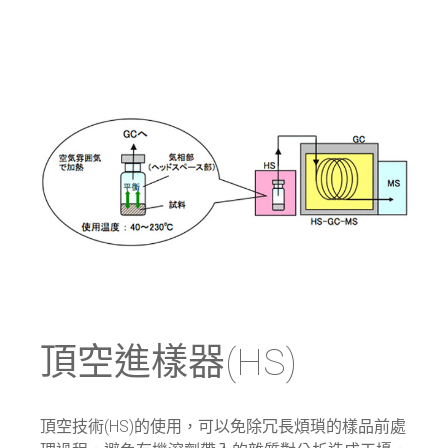
頂空進樣器(HS)
頂空技術(HS)的使用，可以免除冗長煩瑣的樣品前處