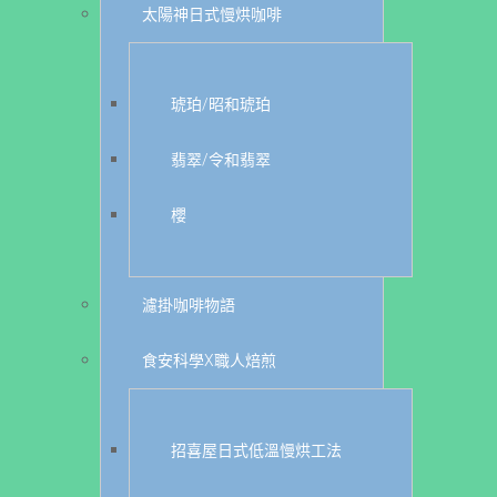
太陽神日式慢烘咖啡
琥珀/昭和琥珀
翡翠/令和翡翠
櫻
濾掛咖啡物語
食安科學X職人焙煎
招喜屋日式低溫慢烘工法