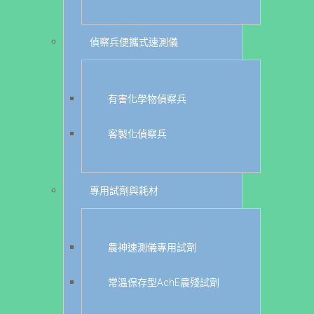
偵察兵便攜式速測儀
有害化學物偵察兵
客製化偵察兵
專用試劑與耗材
農神速測儀專用試劑
常溫保存型AchE農殘試劑