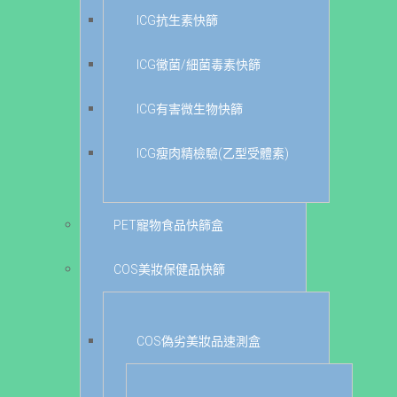
ICG抗生素快篩
ICG黴菌/細菌毒素快篩
ICG有害微生物快篩
ICG瘦肉精檢驗(乙型受體素)
PET寵物食品快篩盒
COS美妝保健品快篩
COS偽劣美妝品速測盒