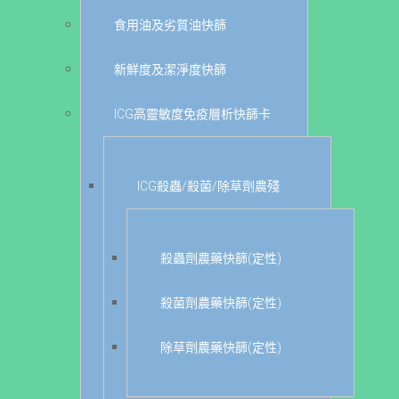
食用油及劣質油快篩
新鮮度及潔淨度快篩
ICG高靈敏度免疫層析快篩卡
ICG殺蟲/殺菌/除草劑農殘
殺蟲劑農藥快篩(定性)
殺菌劑農藥快篩(定性)
除草劑農藥快篩(定性)