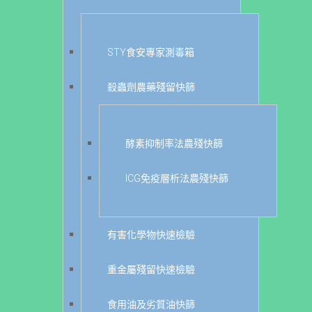
STY食安專家測毒箱
殺蟲劑農藥殘留快篩
酵素抑制率法農殘快篩
ICG免疫層析法農殘快篩
有害化學物快速檢驗
重金屬殘留快速檢驗
食用油及劣質油快篩