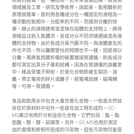
物質的設備。這一種技術，近年來發展迅速，其使用
領域遍及工業，研究及學術界。說起來，氣相層析的
原理很簡單，是利用各種成分在一種固定的液相及一
種流動的氣相中，分配率的不同，而達到分離的效
果。靜止的液相通常是塗抹在固體的支持物上，將待
測樣品注射入氣體流，各成分以不同流速通過塗有液
體的支持物，由於各成分蒸汽壓不同，與液體產生的
作也不同，所以離開管柱的時間也不一樣，因是得以
分離。再將氣相層析儀的裝置連接質譜儀，則各成分
都可測定出其分子量和結構。因為在質譜儀的游離室
中，樣品受電子照射，於是化合物即產生裂訊、游
離，帶正電荷的碎片或離子，經電場加速、磁場轉
彎，可得一質譜圖。
食品和飲用水中包含大量芳香化合物，一些是天然就
存在於原材料中另外一些是在加工時形成的。GC-
MS廣泛地用於分析這些化合物，它們包括：酯、脂
肪酸、醇、醛、萜類等。另外，GC-MS也用於測定
由於腐壞和摻假所造成的污染物，這些污染物可能是