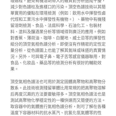
理過程，避免有機溶劑帶入的雜質對分析造成干擾，
減少對色譜柱及進樣口的污染。頂空色譜技術以其簡
單實用的優點在環境檢測（例如：飲用水中揮發性鹵
代烴和工業污水中揮發性有機物。）、藥物中有機殘
留溶劑檢測、食品、法庭科學、石油化工、包裝材
料、塗料及釀酒業分析等領域得到廣泛的應用。例如
對香蕉、薄荷油、咖啡、白蘭地、威士忌等的揮發性
組分的頂空氣相色譜分析，即使沒有作精密的定性定
量分析，從色譜圖上也能了解其氣味或味道的真實情
況。另外，可與電子鼻、電子舌等感官儀器聯用，對
食品、化妝品、藥品等的檢測分析有很好的輔助效
果。
頂空氣相色譜法也可用於測定固體高聚物和高聚物分
散系。此技術檢測殘留單體比用常規的把高聚物溶解
后再度沉澱的方法要靈敏得多。頂空氣相色譜法也是
測試高聚物化學穩定性的一種快速而又簡便的方法。
取容器中的氣體進行氣相色譜分析，則可了解在各種
溫度下容器材料的抗水蒸汽、抗氯化氫氣體等的性