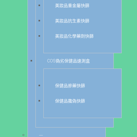
美妝品重金屬快篩
美妝品抗生素快篩
美妝品化學藥劑快篩
COS偽劣保健品速測盒
保健品摻藥快篩
保健品攙偽快篩
---