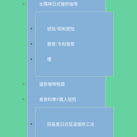
太陽神日式慢烘咖啡
琥珀/昭和琥珀
翡翠/令和翡翠
櫻
濾掛咖啡物語
食安科學X職人焙煎
招喜屋日式低溫慢烘工法