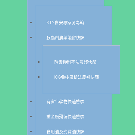
STY食安專家測毒箱
殺蟲劑農藥殘留快篩
酵素抑制率法農殘快篩
ICG免疫層析法農殘快篩
有害化學物快速檢驗
重金屬殘留快速檢驗
食用油及劣質油快篩