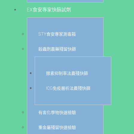
EX食安專家快篩試劑
STY食安專家測毒箱
殺蟲劑農藥殘留快篩
酵素抑制率法農殘快篩
ICG免疫層析法農殘快篩
有害化學物快速檢驗
重金屬殘留快速檢驗