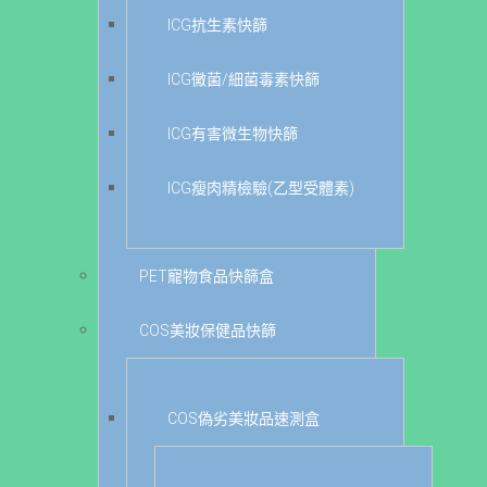
ICG抗生素快篩
ICG黴菌/細菌毒素快篩
ICG有害微生物快篩
ICG瘦肉精檢驗(乙型受體素)
PET寵物食品快篩盒
COS美妝保健品快篩
COS偽劣美妝品速測盒