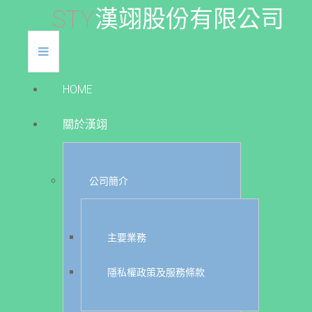
S
T
Y
漢
翊
股
份
有
限
公
司
HOME
關於漢翊
公司簡介
主要業務
隱私權政策及服務條款