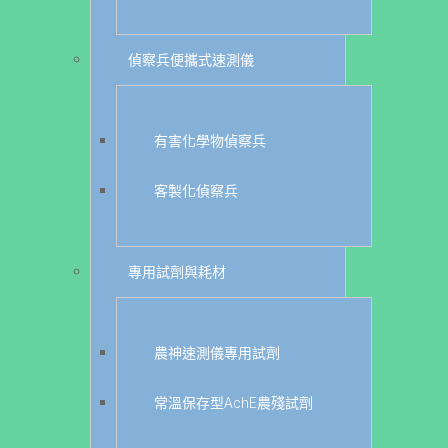
偵察兵便攜式速測儀
有害化學物偵察兵
客製化偵察兵
專用試劑與耗材
農神速測儀專用試劑
常溫保存型AchE農殘試劑