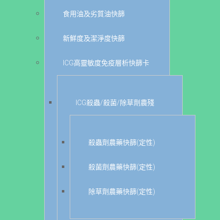
食用油及劣質油快篩
新鮮度及潔淨度快篩
ICG高靈敏度免疫層析快篩卡
ICG殺蟲/殺菌/除草劑農殘
殺蟲劑農藥快篩(定性)
殺菌劑農藥快篩(定性)
除草劑農藥快篩(定性)