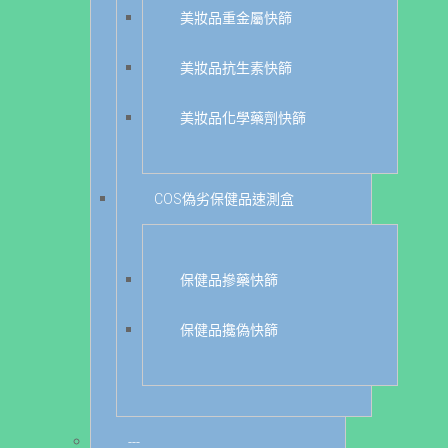
美妝品重金屬快篩
美妝品抗生素快篩
美妝品化學藥劑快篩
COS偽劣保健品速測盒
保健品摻藥快篩
保健品攙偽快篩
---