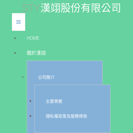
S
T
Y
漢
翊
股
份
有
限
公
司
HOME
關於漢翊
公司簡介
主要業務
隱私權政策及服務條款