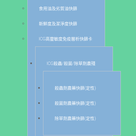
食用油及劣質油快篩
新鮮度及潔淨度快篩
ICG高靈敏度免疫層析快篩卡
ICG殺蟲/殺菌/除草劑農殘
殺蟲劑農藥快篩(定性)
殺菌劑農藥快篩(定性)
除草劑農藥快篩(定性)