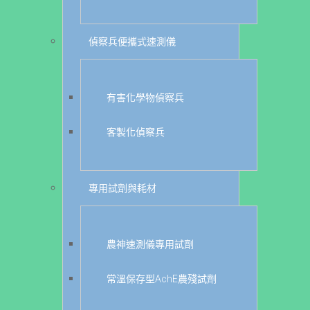
偵察兵便攜式速測儀
有害化學物偵察兵
客製化偵察兵
專用試劑與耗材
農神速測儀專用試劑
常溫保存型AchE農殘試劑