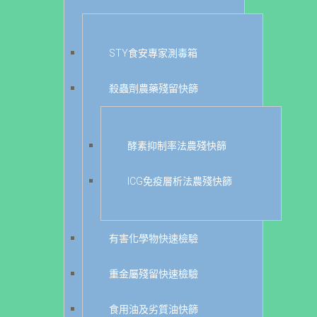
STY食安專家測毒箱
殺蟲劑農藥殘留快篩
酵素抑制率法農殘快篩
ICG免疫層析法農殘快篩
有害化學物快速檢驗
重金屬殘留快速檢驗
食用油及劣質油快篩