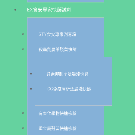
EX食安專家快篩試劑
STY食安專家測毒箱
殺蟲劑農藥殘留快篩
酵素抑制率法農殘快篩
ICG免疫層析法農殘快篩
有害化學物快速檢驗
重金屬殘留快速檢驗