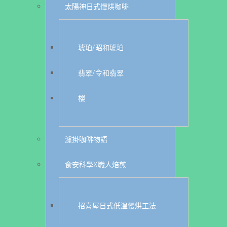
太陽神日式慢烘咖啡
琥珀/昭和琥珀
翡翠/令和翡翠
櫻
濾掛咖啡物語
食安科學X職人焙煎
招喜屋日式低溫慢烘工法