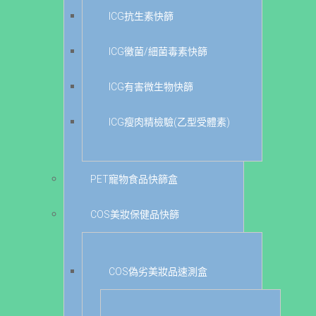
ICG抗生素快篩
ICG黴菌/細菌毒素快篩
ICG有害微生物快篩
ICG瘦肉精檢驗(乙型受體素)
PET寵物食品快篩盒
COS美妝保健品快篩
COS偽劣美妝品速測盒