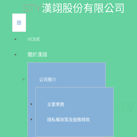
S
T
Y
漢
翊
股
份
有
限
公
司
HOME
關於漢翊
公司簡介
主要業務
隱私權政策及服務條款