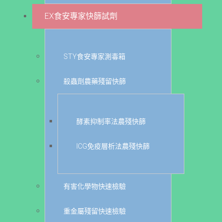
EX食安專家快篩試劑
STY食安專家測毒箱
殺蟲劑農藥殘留快篩
酵素抑制率法農殘快篩
ICG免疫層析法農殘快篩
有害化學物快速檢驗
重金屬殘留快速檢驗