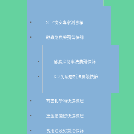
STY食安專家測毒箱
殺蟲劑農藥殘留快篩
酵素抑制率法農殘快篩
ICG免疫層析法農殘快篩
有害化學物快速檢驗
重金屬殘留快速檢驗
食用油及劣質油快篩