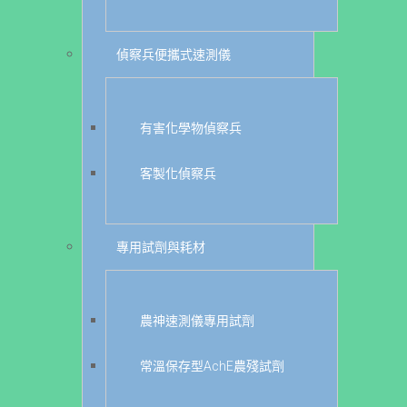
偵察兵便攜式速測儀
有害化學物偵察兵
客製化偵察兵
專用試劑與耗材
農神速測儀專用試劑
常溫保存型AchE農殘試劑