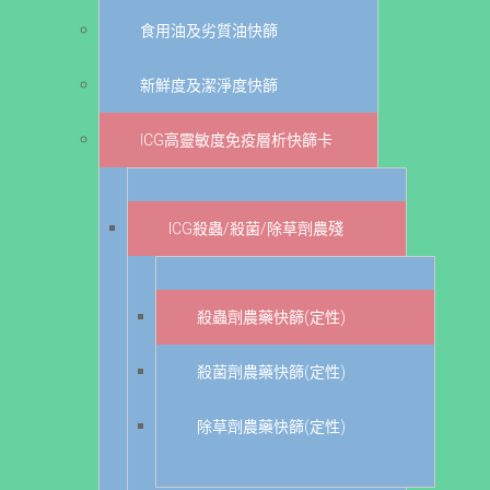
食用油及劣質油快篩
新鮮度及潔淨度快篩
ICG高靈敏度免疫層析快篩卡
ICG殺蟲/殺菌/除草劑農殘
殺蟲劑農藥快篩(定性)
殺菌劑農藥快篩(定性)
除草劑農藥快篩(定性)