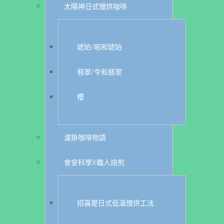
太陽神日式慢烘咖啡
琥珀/昭和琥珀
翡翠/令和翡翠
櫻
濾掛咖啡物語
食安科學X職人焙煎
招喜屋日式低溫慢烘工法