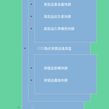
美妝品重金屬快篩
美妝品抗生素快篩
美妝品化學藥劑快篩
COS偽劣保健品速測盒
保健品摻藥快篩
保健品攙偽快篩
---