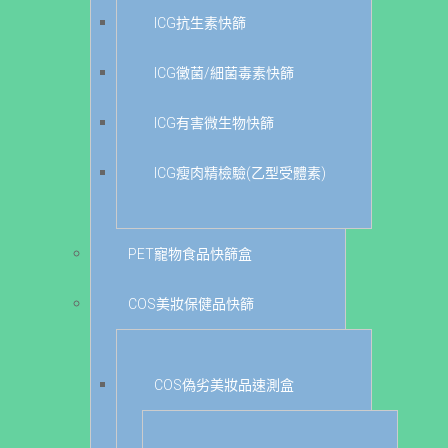
ICG抗生素快篩
ICG黴菌/細菌毒素快篩
ICG有害微生物快篩
ICG瘦肉精檢驗(乙型受體素)
PET寵物食品快篩盒
COS美妝保健品快篩
COS偽劣美妝品速測盒