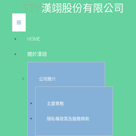
S
T
Y
漢
翊
股
份
有
限
公
司
HOME
關於漢翊
公司簡介
主要業務
隱私權政策及服務條款