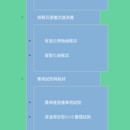
偵察兵便攜式速測儀
有害化學物偵察兵
客製化偵察兵
專用試劑與耗材
農神速測儀專用試劑
常溫保存型AchE農殘試劑