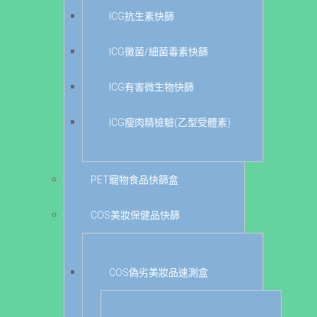
ICG抗生素快篩
ICG黴菌/細菌毒素快篩
ICG有害微生物快篩
ICG瘦肉精檢驗(乙型受體素)
PET寵物食品快篩盒
COS美妝保健品快篩
COS偽劣美妝品速測盒