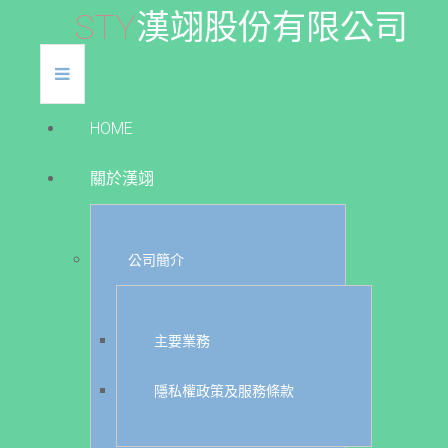
S
T
Y
漢
翊
股
份
有
限
公
司
HOME
關於漢翊
公司簡介
主要業務
隱私權政策及服務條款