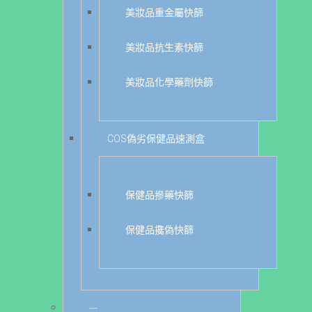
美妝品重金屬快篩
美妝品抗生素快篩
美妝品化學藥劑快篩
COS偽劣保健品速測盒
保健品摻藥快篩
保健品攙偽快篩
---