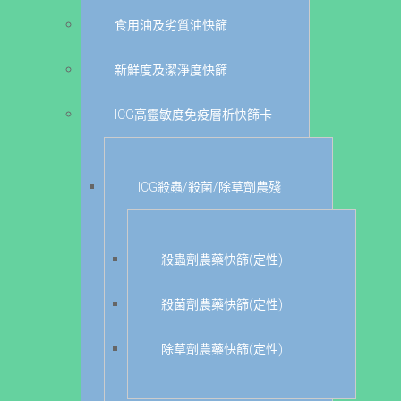
食用油及劣質油快篩
新鮮度及潔淨度快篩
ICG高靈敏度免疫層析快篩卡
ICG殺蟲/殺菌/除草劑農殘
殺蟲劑農藥快篩(定性)
殺菌劑農藥快篩(定性)
除草劑農藥快篩(定性)