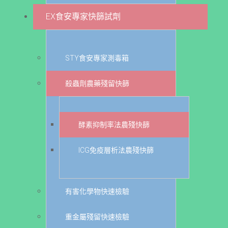
EX食安專家快篩試劑
STY食安專家測毒箱
殺蟲劑農藥殘留快篩
酵素抑制率法農殘快篩
ICG免疫層析法農殘快篩
有害化學物快速檢驗
重金屬殘留快速檢驗