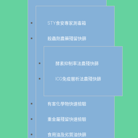
STY食安專家測毒箱
殺蟲劑農藥殘留快篩
酵素抑制率法農殘快篩
ICG免疫層析法農殘快篩
有害化學物快速檢驗
重金屬殘留快速檢驗
食用油及劣質油快篩