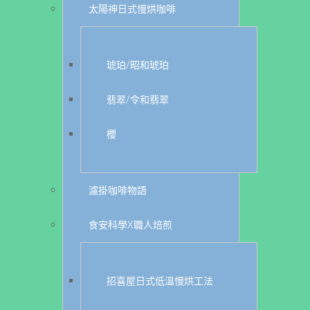
太陽神日式慢烘咖啡
琥珀/昭和琥珀
翡翠/令和翡翠
櫻
濾掛咖啡物語
食安科學X職人焙煎
招喜屋日式低溫慢烘工法