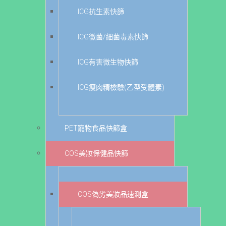
ICG抗生素快篩
ICG黴菌/細菌毒素快篩
ICG有害微生物快篩
ICG瘦肉精檢驗(乙型受體素)
PET寵物食品快篩盒
COS美妝保健品快篩
COS偽劣美妝品速測盒