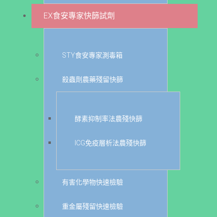
EX食安專家快篩試劑
STY食安專家測毒箱
殺蟲劑農藥殘留快篩
酵素抑制率法農殘快篩
ICG免疫層析法農殘快篩
有害化學物快速檢驗
重金屬殘留快速檢驗