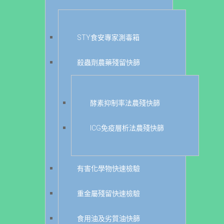
STY食安專家測毒箱
殺蟲劑農藥殘留快篩
酵素抑制率法農殘快篩
ICG免疫層析法農殘快篩
有害化學物快速檢驗
重金屬殘留快速檢驗
食用油及劣質油快篩