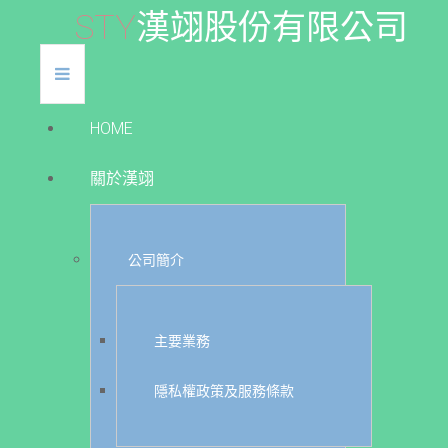
S
T
Y
漢
翊
股
份
有
限
公
司
HOME
關於漢翊
公司簡介
主要業務
隱私權政策及服務條款