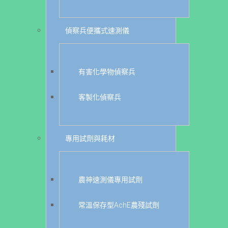
偵察兵便攜式速測儀
有害化學物偵察兵
客製化偵察兵
專用試劑與耗材
農神速測儀專用試劑
常溫保存型AchE農殘試劑