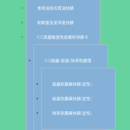
食用油及劣質油快篩
新鮮度及潔淨度快篩
ICG高靈敏度免疫層析快篩卡
ICG殺蟲/殺菌/除草劑農殘
殺蟲劑農藥快篩(定性)
殺菌劑農藥快篩(定性)
除草劑農藥快篩(定性)