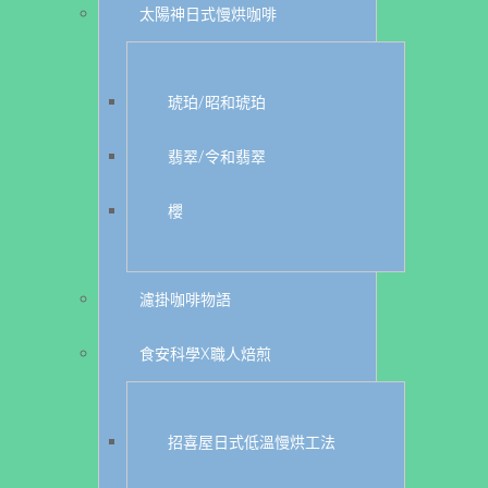
太陽神日式慢烘咖啡
琥珀/昭和琥珀
翡翠/令和翡翠
櫻
濾掛咖啡物語
食安科學X職人焙煎
招喜屋日式低溫慢烘工法