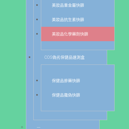
美妝品重金屬快篩
美妝品抗生素快篩
美妝品化學藥劑快篩
COS偽劣保健品速測盒
保健品摻藥快篩
保健品攙偽快篩
---