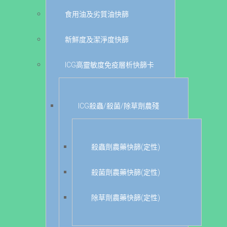
食用油及劣質油快篩
新鮮度及潔淨度快篩
ICG高靈敏度免疫層析快篩卡
ICG殺蟲/殺菌/除草劑農殘
殺蟲劑農藥快篩(定性)
殺菌劑農藥快篩(定性)
除草劑農藥快篩(定性)