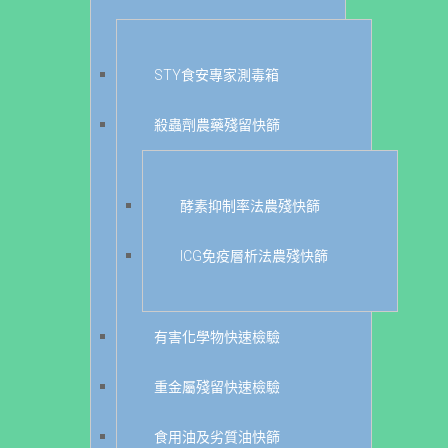
STY食安專家測毒箱
殺蟲劑農藥殘留快篩
酵素抑制率法農殘快篩
ICG免疫層析法農殘快篩
有害化學物快速檢驗
重金屬殘留快速檢驗
食用油及劣質油快篩