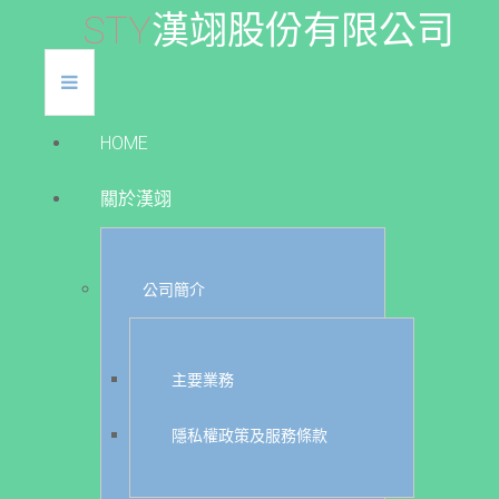
S
T
Y
漢
翊
股
份
有
限
公
司
HOME
關於漢翊
公司簡介
主要業務
隱私權政策及服務條款