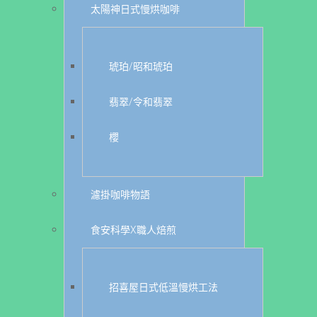
太陽神日式慢烘咖啡
琥珀/昭和琥珀
翡翠/令和翡翠
櫻
濾掛咖啡物語
食安科學X職人焙煎
招喜屋日式低溫慢烘工法