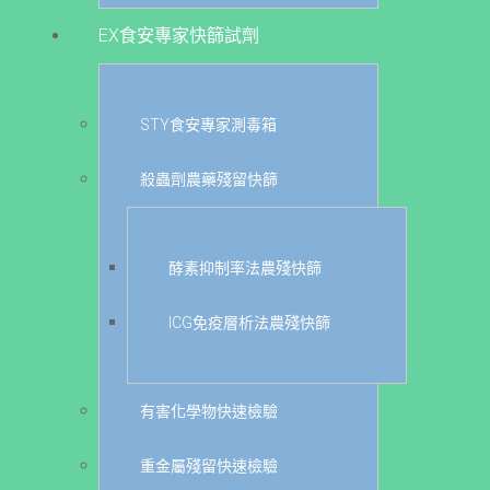
EX食安專家快篩試劑
STY食安專家測毒箱
殺蟲劑農藥殘留快篩
酵素抑制率法農殘快篩
ICG免疫層析法農殘快篩
有害化學物快速檢驗
重金屬殘留快速檢驗