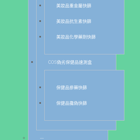
美妝品重金屬快篩
美妝品抗生素快篩
美妝品化學藥劑快篩
COS偽劣保健品速測盒
保健品摻藥快篩
保健品攙偽快篩
---