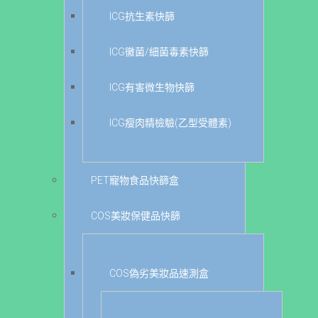
ICG抗生素快篩
ICG黴菌/細菌毒素快篩
ICG有害微生物快篩
ICG瘦肉精檢驗(乙型受體素)
PET寵物食品快篩盒
COS美妝保健品快篩
COS偽劣美妝品速測盒