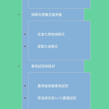
偵察兵便攜式速測儀
有害化學物偵察兵
客製化偵察兵
專用試劑與耗材
農神速測儀專用試劑
常溫保存型AchE農殘試劑