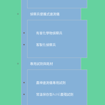
偵察兵便攜式速測儀
有害化學物偵察兵
客製化偵察兵
專用試劑與耗材
農神速測儀專用試劑
常溫保存型AchE農殘試劑