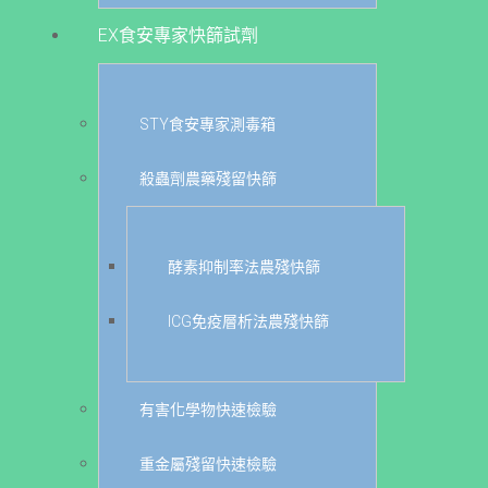
EX食安專家快篩試劑
STY食安專家測毒箱
殺蟲劑農藥殘留快篩
酵素抑制率法農殘快篩
ICG免疫層析法農殘快篩
有害化學物快速檢驗
重金屬殘留快速檢驗