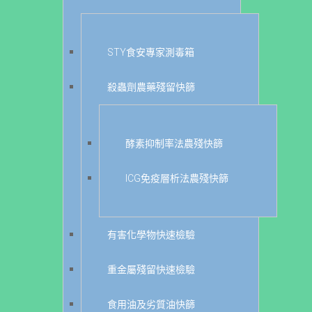
STY食安專家測毒箱
殺蟲劑農藥殘留快篩
酵素抑制率法農殘快篩
ICG免疫層析法農殘快篩
有害化學物快速檢驗
重金屬殘留快速檢驗
食用油及劣質油快篩