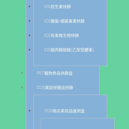
ICG抗生素快篩
ICG黴菌/細菌毒素快篩
ICG有害微生物快篩
ICG瘦肉精檢驗(乙型受體素)
PET寵物食品快篩盒
COS美妝保健品快篩
COS偽劣美妝品速測盒