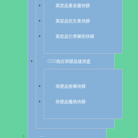
美妝品重金屬快篩
美妝品抗生素快篩
美妝品化學藥劑快篩
COS偽劣保健品速測盒
保健品摻藥快篩
保健品攙偽快篩
---