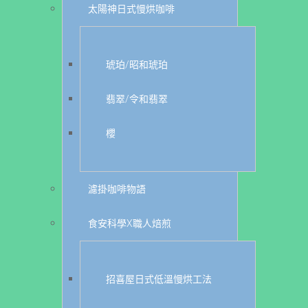
太陽神日式慢烘咖啡
琥珀/昭和琥珀
翡翠/令和翡翠
櫻
濾掛咖啡物語
食安科學X職人焙煎
招喜屋日式低溫慢烘工法