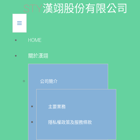
S
T
Y
漢
翊
股
份
有
限
公
司
HOME
關於漢翊
公司簡介
主要業務
隱私權政策及服務條款