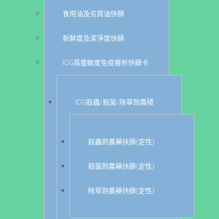
食用油及劣質油快篩
新鮮度及潔淨度快篩
ICG高靈敏度免疫層析快篩卡
ICG殺蟲/殺菌/除草劑農殘
殺蟲劑農藥快篩(定性)
殺菌劑農藥快篩(定性)
除草劑農藥快篩(定性)