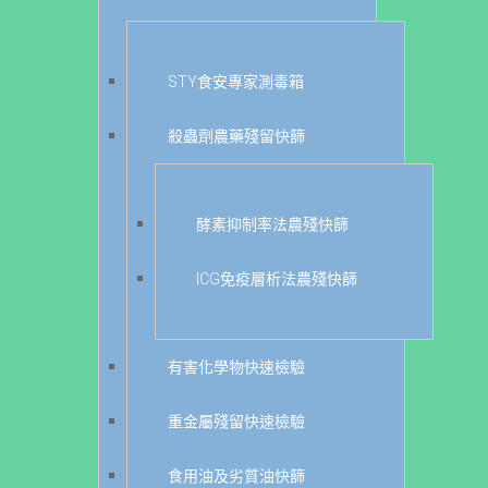
STY食安專家測毒箱
殺蟲劑農藥殘留快篩
酵素抑制率法農殘快篩
ICG免疫層析法農殘快篩
有害化學物快速檢驗
重金屬殘留快速檢驗
食用油及劣質油快篩