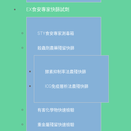
EX食安專家快篩試劑
STY食安專家測毒箱
殺蟲劑農藥殘留快篩
酵素抑制率法農殘快篩
ICG免疫層析法農殘快篩
有害化學物快速檢驗
重金屬殘留快速檢驗