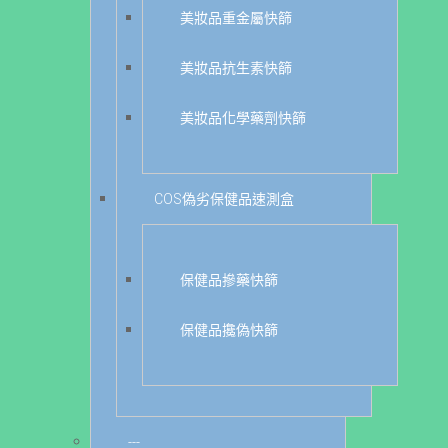
美妝品重金屬快篩
美妝品抗生素快篩
美妝品化學藥劑快篩
COS偽劣保健品速測盒
保健品摻藥快篩
保健品攙偽快篩
---