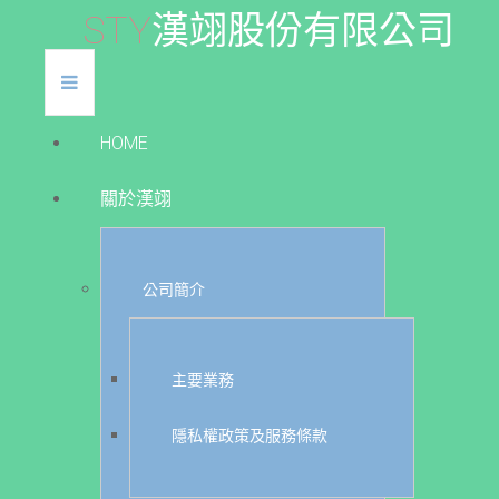
S
T
Y
漢
翊
股
份
有
限
公
司
HOME
關於漢翊
公司簡介
主要業務
隱私權政策及服務條款