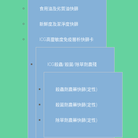
食用油及劣質油快篩
新鮮度及潔淨度快篩
ICG高靈敏度免疫層析快篩卡
ICG殺蟲/殺菌/除草劑農殘
殺蟲劑農藥快篩(定性)
殺菌劑農藥快篩(定性)
除草劑農藥快篩(定性)