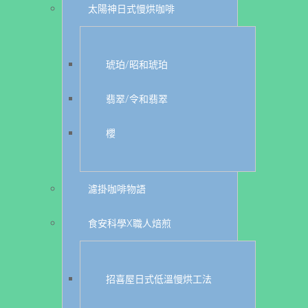
太陽神日式慢烘咖啡
琥珀/昭和琥珀
翡翠/令和翡翠
櫻
濾掛咖啡物語
食安科學X職人焙煎
招喜屋日式低溫慢烘工法