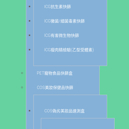
ICG抗生素快篩
ICG黴菌/細菌毒素快篩
ICG有害微生物快篩
ICG瘦肉精檢驗(乙型受體素)
PET寵物食品快篩盒
COS美妝保健品快篩
COS偽劣美妝品速測盒