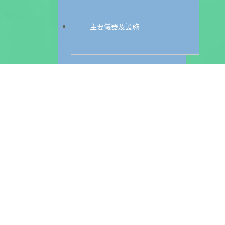
主要儀器及設施
漢翊榮譽
GOV政府暨公益專案
國安局元首安維專案
衛生局DIY簡易試劑專案