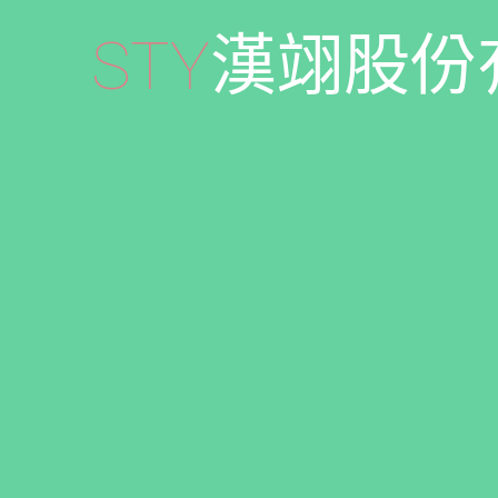
S
T
Y
漢
翊
股
份