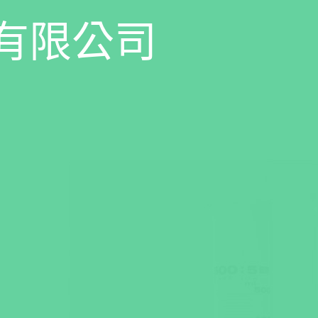
有
限
公
司