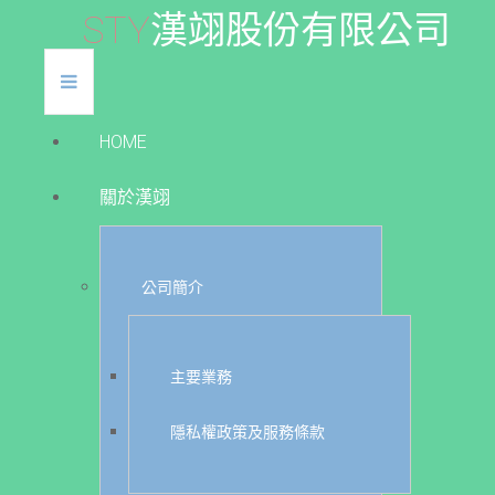
S
T
Y
漢
翊
股
份
有
限
公
司
HOME
關於漢翊
公司簡介
主要業務
隱私權政策及服務條款