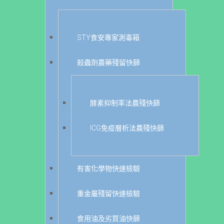
STY食安專家測毒箱
殺蟲劑農藥殘留快篩
酵素抑制率法農殘快篩
ICG免疫層析法農殘快篩
有害化學物快速檢驗
重金屬殘留快速檢驗
食用油及劣質油快篩