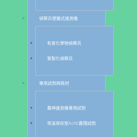
偵察兵便攜式速測儀
有害化學物偵察兵
客製化偵察兵
專用試劑與耗材
農神速測儀專用試劑
常溫保存型AchE農殘試劑