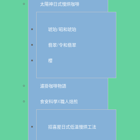
太陽神日式慢烘咖啡
琥珀/昭和琥珀
翡翠/令和翡翠
櫻
濾掛咖啡物語
食安科學X職人焙煎
招喜屋日式低溫慢烘工法