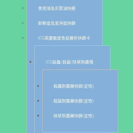
食用油及劣質油快篩
新鮮度及潔淨度快篩
ICG高靈敏度免疫層析快篩卡
ICG殺蟲/殺菌/除草劑農殘
殺蟲劑農藥快篩(定性)
殺菌劑農藥快篩(定性)
除草劑農藥快篩(定性)