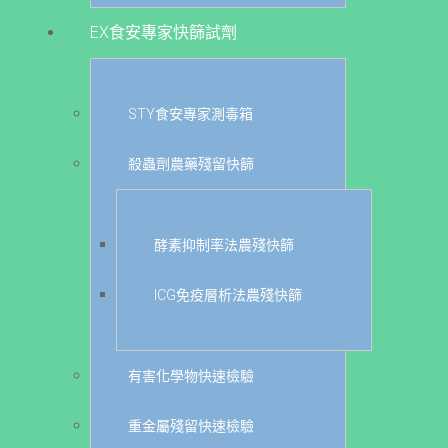
EX食安專家快篩試劑
STY食安專家測毒箱
殺蟲劑農藥殘留快篩
酵素抑制率法農殘快篩
ICG免疫層析法農殘快篩
有害化學物快速檢驗
重金屬殘留快速檢驗