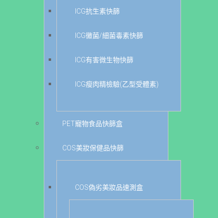
ICG抗生素快篩
ICG黴菌/細菌毒素快篩
ICG有害微生物快篩
ICG瘦肉精檢驗(乙型受體素)
PET寵物食品快篩盒
COS美妝保健品快篩
COS偽劣美妝品速測盒