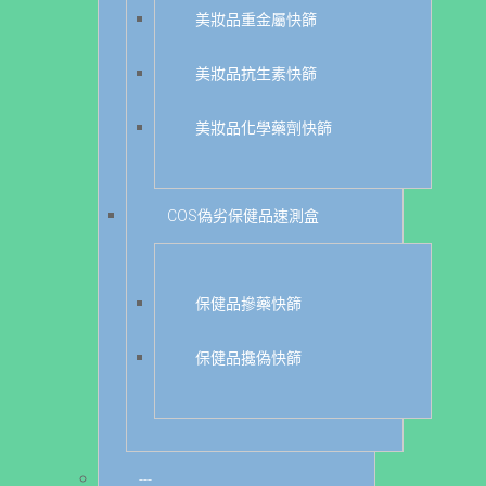
美妝品重金屬快篩
美妝品抗生素快篩
美妝品化學藥劑快篩
COS偽劣保健品速測盒
保健品摻藥快篩
保健品攙偽快篩
---