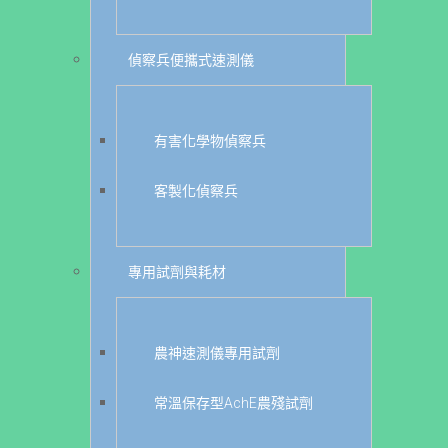
偵察兵便攜式速測儀
有害化學物偵察兵
客製化偵察兵
專用試劑與耗材
農神速測儀專用試劑
常溫保存型AchE農殘試劑