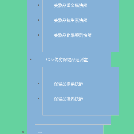
美妝品重金屬快篩
美妝品抗生素快篩
美妝品化學藥劑快篩
COS偽劣保健品速測盒
保健品摻藥快篩
保健品攙偽快篩
---