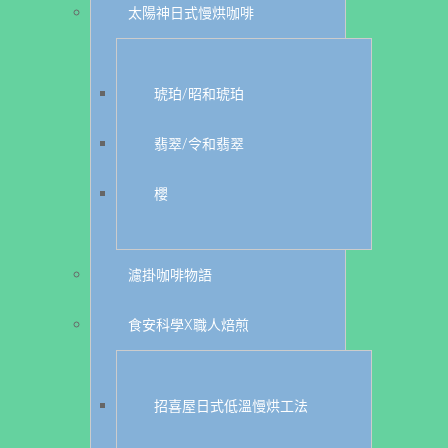
太陽神日式慢烘咖啡
琥珀/昭和琥珀
翡翠/令和翡翠
櫻
濾掛咖啡物語
食安科學X職人焙煎
招喜屋日式低溫慢烘工法