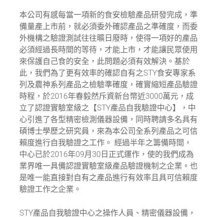
本公司有感每當一項新的食安檢驗產品研發完成，準
備量產上市前，就必須委外確認產品之準確度，而委
外機構之驗證測試往往曠日廢時，使得一項好的產品
必須經過長時間的等待，才能上市，才能讓民眾使用
來保護自己食的安全，此問題必須有效解決。基於
此，我們為了更有效率的確認自有之STY食安專家系
列及農神系列產品之檢驗準確度，確實縮短產品驗證
時程，於2016年春毅然斥資新台幣近3000萬元，成
立了認證實驗室級之【STY產品自我驗證中心】，中
心引進了各型精密檢測儀器設備，同時聘請多名具有
碩博士學歷之研究員，來為本公司全系列產品之可信
賴度進行自我驗證之工作。 經過半年之籌備時間，
中心已於2016年09月30日正式運作，使的我們成為
業界唯一具備認證實驗室級產品驗證機制之企業。也
是唯一能直接對自有之產品進行有效率且具可信賴度
驗證工作之企業。
STY產品自我驗證中心之操作人員、精密儀器設備，