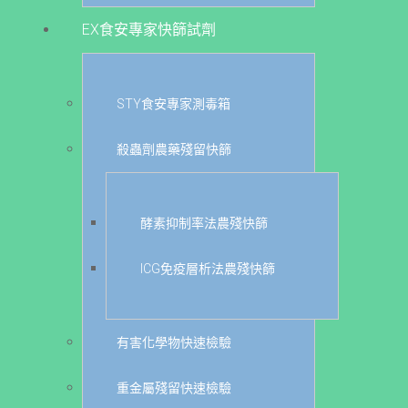
EX食安專家快篩試劑
STY食安專家測毒箱
殺蟲劑農藥殘留快篩
酵素抑制率法農殘快篩
ICG免疫層析法農殘快篩
有害化學物快速檢驗
重金屬殘留快速檢驗