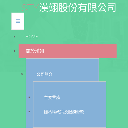
S
T
Y
漢
翊
股
份
有
限
公
司
HOME
關於漢翊
公司簡介
主要業務
隱私權政策及服務條款