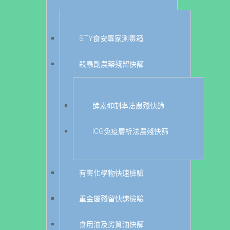
STY食安專家測毒箱
殺蟲劑農藥殘留快篩
酵素抑制率法農殘快篩
ICG免疫層析法農殘快篩
有害化學物快速檢驗
重金屬殘留快速檢驗
食用油及劣質油快篩