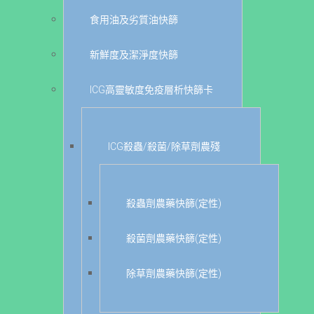
食用油及劣質油快篩
新鮮度及潔淨度快篩
ICG高靈敏度免疫層析快篩卡
ICG殺蟲/殺菌/除草劑農殘
殺蟲劑農藥快篩(定性)
殺菌劑農藥快篩(定性)
除草劑農藥快篩(定性)