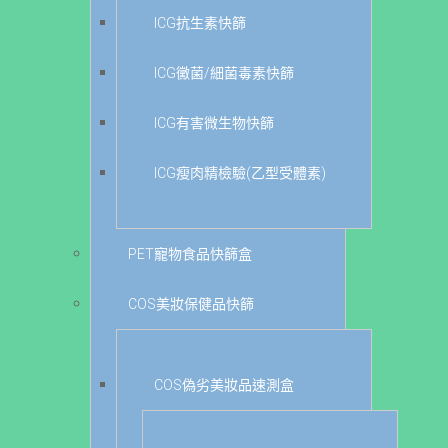
ICG抗生素快篩
ICG黴菌/細菌毒素快篩
ICG有害微生物快篩
ICG瘦肉精檢驗(乙型受體素)
PET寵物食品快篩盒
COS美妝保健品快篩
COS偽劣美妝品速測盒