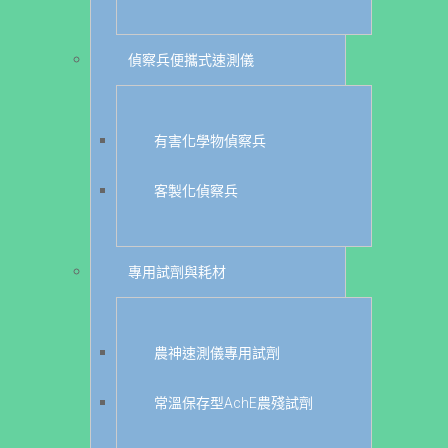
偵察兵便攜式速測儀
有害化學物偵察兵
客製化偵察兵
專用試劑與耗材
農神速測儀專用試劑
常溫保存型AchE農殘試劑