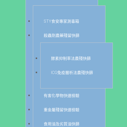
STY食安專家測毒箱
殺蟲劑農藥殘留快篩
酵素抑制率法農殘快篩
ICG免疫層析法農殘快篩
有害化學物快速檢驗
重金屬殘留快速檢驗
食用油及劣質油快篩