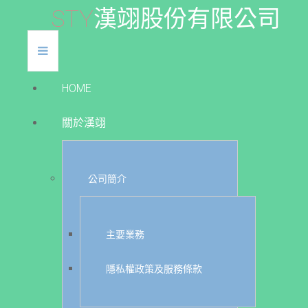
S
T
Y
漢
翊
股
份
有
限
公
司
HOME
關於漢翊
公司簡介
主要業務
隱私權政策及服務條款