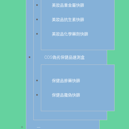
美妝品重金屬快篩
美妝品抗生素快篩
美妝品化學藥劑快篩
COS偽劣保健品速測盒
保健品摻藥快篩
保健品攙偽快篩
---