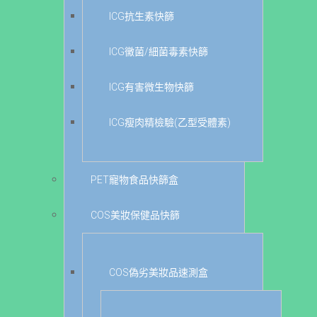
ICG抗生素快篩
ICG黴菌/細菌毒素快篩
ICG有害微生物快篩
ICG瘦肉精檢驗(乙型受體素)
PET寵物食品快篩盒
COS美妝保健品快篩
COS偽劣美妝品速測盒