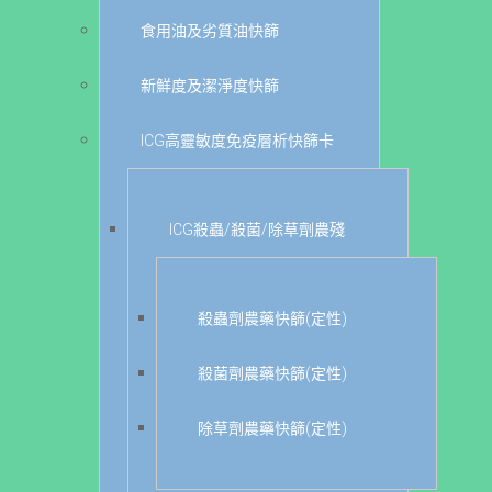
食用油及劣質油快篩
新鮮度及潔淨度快篩
ICG高靈敏度免疫層析快篩卡
ICG殺蟲/殺菌/除草劑農殘
殺蟲劑農藥快篩(定性)
殺菌劑農藥快篩(定性)
除草劑農藥快篩(定性)