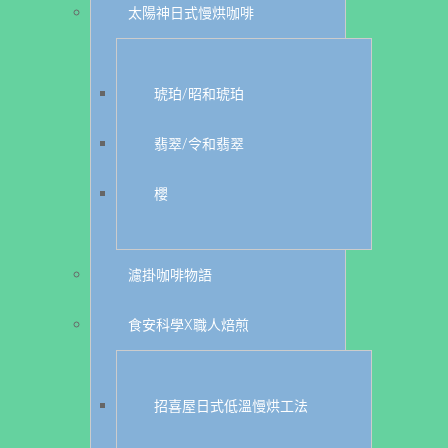
太陽神日式慢烘咖啡
琥珀/昭和琥珀
翡翠/令和翡翠
櫻
濾掛咖啡物語
食安科學X職人焙煎
招喜屋日式低溫慢烘工法