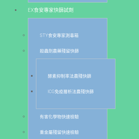
EX食安專家快篩試劑
STY食安專家測毒箱
殺蟲劑農藥殘留快篩
酵素抑制率法農殘快篩
ICG免疫層析法農殘快篩
有害化學物快速檢驗
重金屬殘留快速檢驗