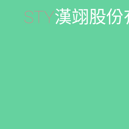
S
T
Y
漢
翊
股
份