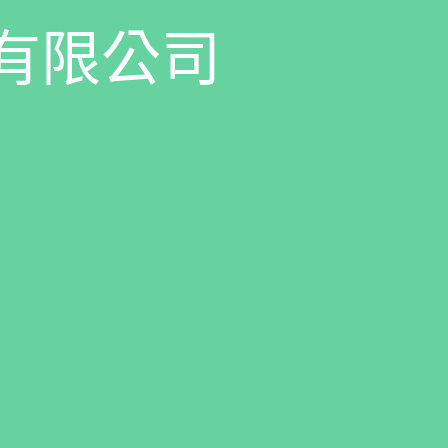
有
限
公
司