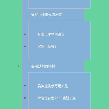
偵察兵便攜式速測儀
有害化學物偵察兵
客製化偵察兵
專用試劑與耗材
農神速測儀專用試劑
常溫保存型AchE農殘試劑