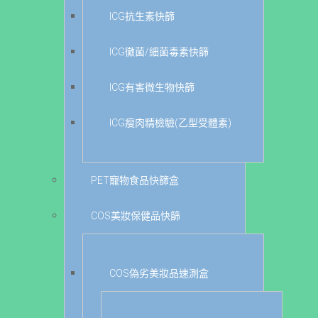
ICG抗生素快篩
ICG黴菌/細菌毒素快篩
ICG有害微生物快篩
ICG瘦肉精檢驗(乙型受體素)
PET寵物食品快篩盒
COS美妝保健品快篩
COS偽劣美妝品速測盒