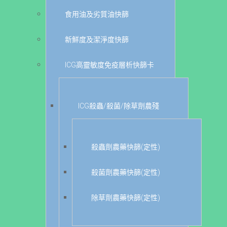
食用油及劣質油快篩
新鮮度及潔淨度快篩
ICG高靈敏度免疫層析快篩卡
ICG殺蟲/殺菌/除草劑農殘
殺蟲劑農藥快篩(定性)
殺菌劑農藥快篩(定性)
除草劑農藥快篩(定性)