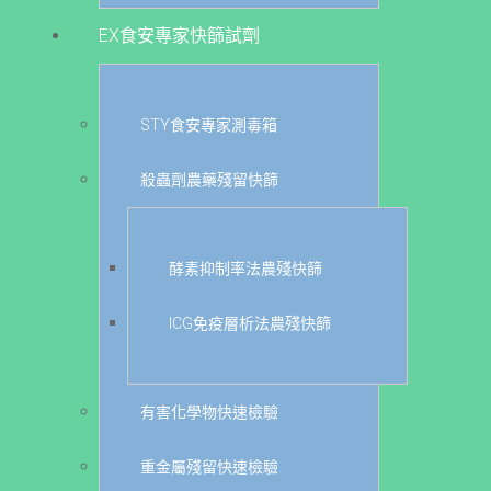
EX食安專家快篩試劑
STY食安專家測毒箱
殺蟲劑農藥殘留快篩
酵素抑制率法農殘快篩
ICG免疫層析法農殘快篩
有害化學物快速檢驗
重金屬殘留快速檢驗