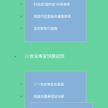
科技部(國科會)科普專案
桃園市民暨廠商優惠專案
其他客製化服務
EX食安專家快篩試劑
STY食安專家測毒箱
殺蟲劑農藥殘留快篩