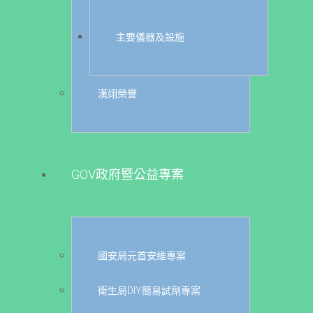
主要儀器及設施
漢翊榮譽
GOV政府暨公益專案
國安局元首安維專案
衛生局DIY簡易試劑專案