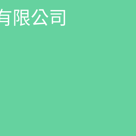
有
限
公
司