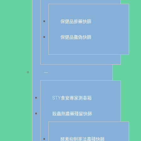
保健品摻藥快篩
保健品攙偽快篩
---
STY食安專家測毒箱
殺蟲劑農藥殘留快篩
酵素抑制率法農殘快篩