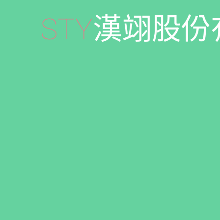
S
T
Y
漢
翊
股
份