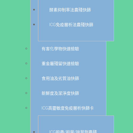
酵素抑制率法農殘快篩
ICG免疫層析法農殘快篩
有害化學物快速檢驗
重金屬殘留快速檢驗
食用油及劣質油快篩
新鮮度及潔淨度快篩
ICG高靈敏度免疫層析快篩卡
ICG殺蟲/殺菌/除草劑農殘