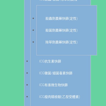
殺蟲劑農藥快篩(定性)
殺菌劑農藥快篩(定性)
除草劑農藥快篩(定性)
ICG抗生素快篩
ICG黴菌/細菌毒素快篩
ICG有害微生物快篩
ICG瘦肉精檢驗(乙型受體素)