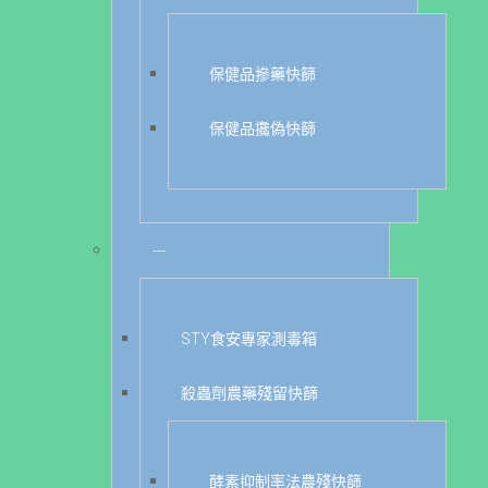
保健品摻藥快篩
保健品攙偽快篩
---
STY食安專家測毒箱
殺蟲劑農藥殘留快篩
酵素抑制率法農殘快篩