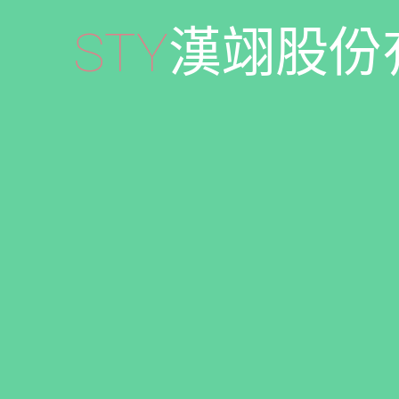
S
T
Y
漢
翊
股
份