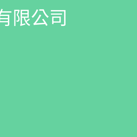
有
限
公
司