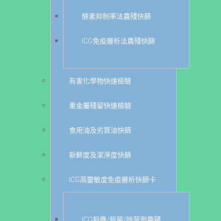
酵素抑制率法農殘快篩
ICG免疫層析法農殘快篩
有害化學物快速檢驗
重金屬殘留快速檢驗
食用油及劣質油快篩
新鮮度及潔淨度快篩
ICG高靈敏度免疫層析快篩卡
ICG殺蟲/殺菌/除草劑農殘