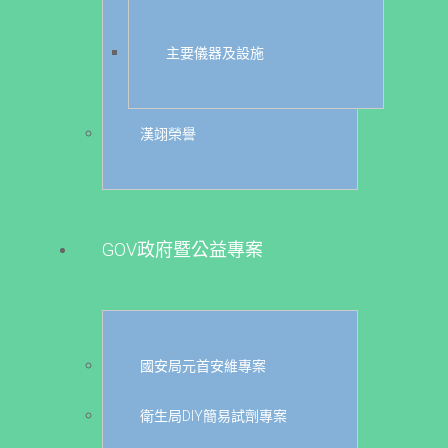
主要儀器及設施
漢翊榮譽
GOV政府暨公益專案
國安局元首安維專案
衛生局DIY簡易試劑專案