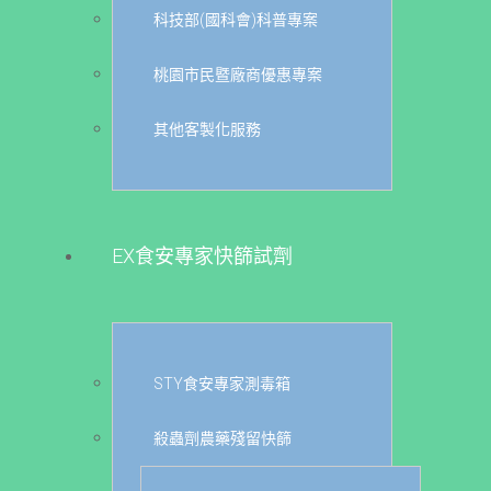
科技部(國科會)科普專案
桃園市民暨廠商優惠專案
其他客製化服務
EX食安專家快篩試劑
STY食安專家測毒箱
殺蟲劑農藥殘留快篩