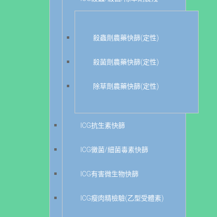
殺蟲劑農藥快篩(定性)
殺菌劑農藥快篩(定性)
除草劑農藥快篩(定性)
ICG抗生素快篩
ICG黴菌/細菌毒素快篩
ICG有害微生物快篩
ICG瘦肉精檢驗(乙型受體素)