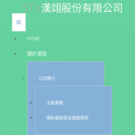
S
T
Y
漢
翊
股
份
有
限
公
司
HOME
關於漢翊
公司簡介
主要業務
隱私權政策及服務條款