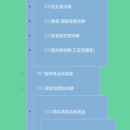
ICG抗生素快篩
ICG黴菌/細菌毒素快篩
ICG有害微生物快篩
ICG瘦肉精檢驗(乙型受體素)
PET寵物食品快篩盒
COS美妝保健品快篩
COS偽劣美妝品速測盒