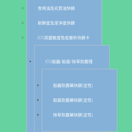
食用油及劣質油快篩
新鮮度及潔淨度快篩
ICG高靈敏度免疫層析快篩卡
ICG殺蟲/殺菌/除草劑農殘
殺蟲劑農藥快篩(定性)
殺菌劑農藥快篩(定性)
除草劑農藥快篩(定性)