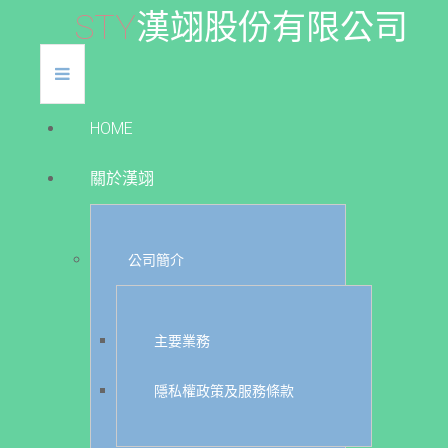
S
T
Y
漢
翊
股
份
有
限
公
司
HOME
關於漢翊
公司簡介
主要業務
隱私權政策及服務條款