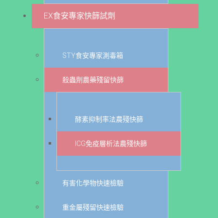
EX食安專家快篩試劑
STY食安專家測毒箱
殺蟲劑農藥殘留快篩
酵素抑制率法農殘快篩
ICG免疫層析法農殘快篩
有害化學物快速檢驗
重金屬殘留快速檢驗