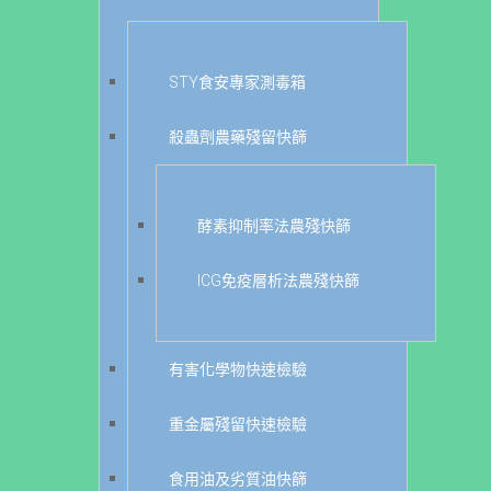
STY食安專家測毒箱
殺蟲劑農藥殘留快篩
酵素抑制率法農殘快篩
ICG免疫層析法農殘快篩
有害化學物快速檢驗
重金屬殘留快速檢驗
食用油及劣質油快篩