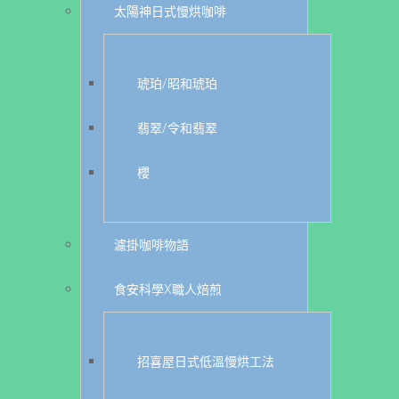
太陽神日式慢烘咖啡
琥珀/昭和琥珀
翡翠/令和翡翠
櫻
濾掛咖啡物語
食安科學X職人焙煎
招喜屋日式低溫慢烘工法