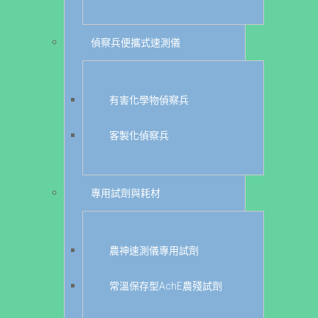
偵察兵便攜式速測儀
有害化學物偵察兵
客製化偵察兵
專用試劑與耗材
農神速測儀專用試劑
常溫保存型AchE農殘試劑