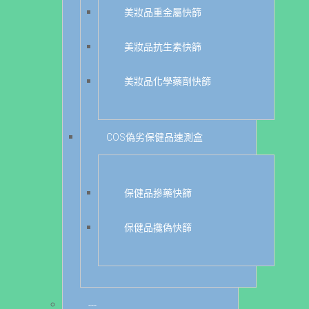
美妝品重金屬快篩
美妝品抗生素快篩
美妝品化學藥劑快篩
COS偽劣保健品速測盒
保健品摻藥快篩
保健品攙偽快篩
---