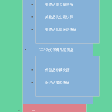
美妝品重金屬快篩
美妝品抗生素快篩
美妝品化學藥劑快篩
COS偽劣保健品速測盒
保健品摻藥快篩
保健品攙偽快篩
---