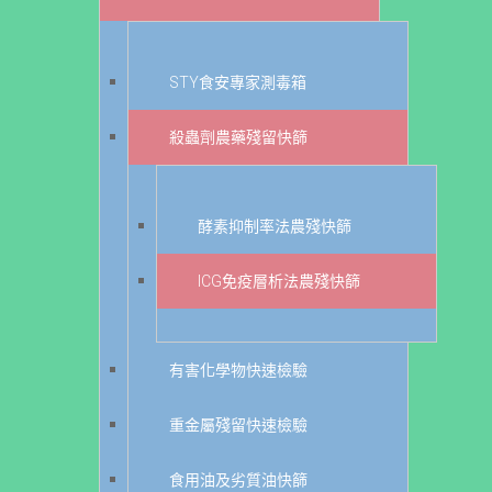
STY食安專家測毒箱
殺蟲劑農藥殘留快篩
酵素抑制率法農殘快篩
ICG免疫層析法農殘快篩
有害化學物快速檢驗
重金屬殘留快速檢驗
食用油及劣質油快篩