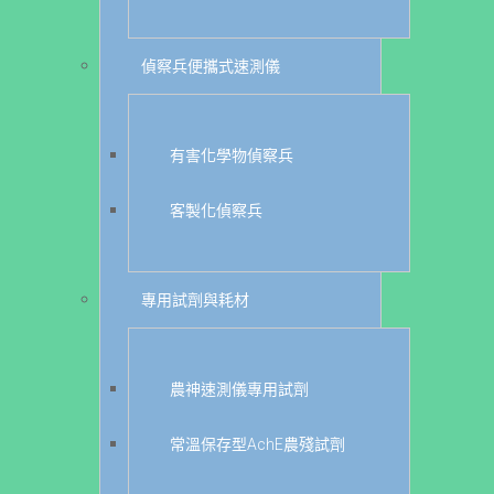
偵察兵便攜式速測儀
有害化學物偵察兵
客製化偵察兵
專用試劑與耗材
農神速測儀專用試劑
常溫保存型AchE農殘試劑