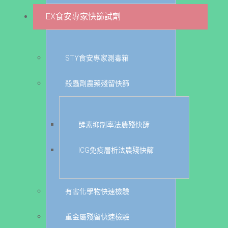
EX食安專家快篩試劑
STY食安專家測毒箱
殺蟲劑農藥殘留快篩
酵素抑制率法農殘快篩
ICG免疫層析法農殘快篩
有害化學物快速檢驗
重金屬殘留快速檢驗