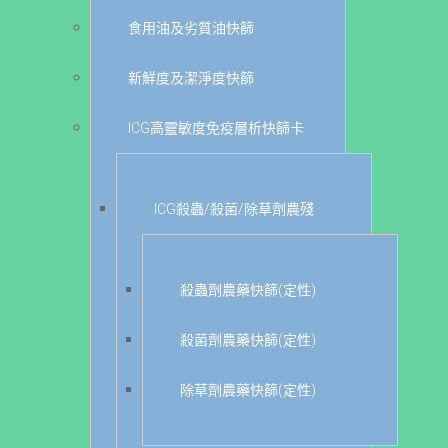
食用油及劣質油快篩
新鮮度及潔淨度快篩
ICG高靈敏度免疫層析快篩卡
ICG殺蟲/殺菌/除草劑農殘
殺蟲劑農藥快篩(定性)
殺菌劑農藥快篩(定性)
除草劑農藥快篩(定性)