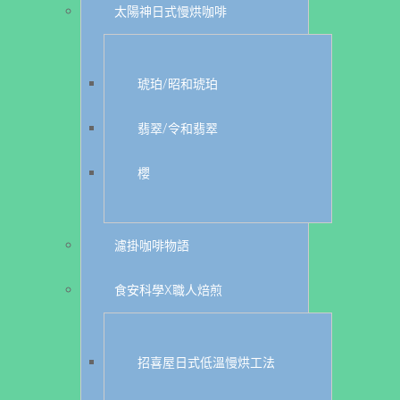
太陽神日式慢烘咖啡
琥珀/昭和琥珀
翡翠/令和翡翠
櫻
濾掛咖啡物語
食安科學X職人焙煎
招喜屋日式低溫慢烘工法