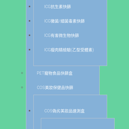
ICG抗生素快篩
ICG黴菌/細菌毒素快篩
ICG有害微生物快篩
ICG瘦肉精檢驗(乙型受體素)
PET寵物食品快篩盒
COS美妝保健品快篩
COS偽劣美妝品速測盒