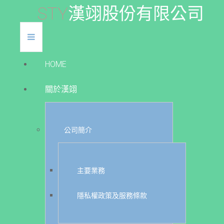
S
T
Y
漢
翊
股
份
有
限
公
司
HOME
關於漢翊
公司簡介
主要業務
隱私權政策及服務條款