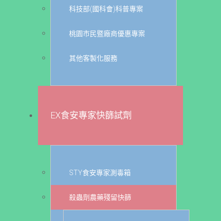
科技部(國科會)科普專案
桃園市民暨廠商優惠專案
其他客製化服務
EX食安專家快篩試劑
STY食安專家測毒箱
殺蟲劑農藥殘留快篩