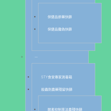
保健品摻藥快篩
保健品攙偽快篩
---
STY食安專家測毒箱
殺蟲劑農藥殘留快篩
酵素抑制率法農殘快篩