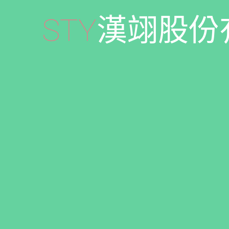
S
T
Y
漢
翊
股
份