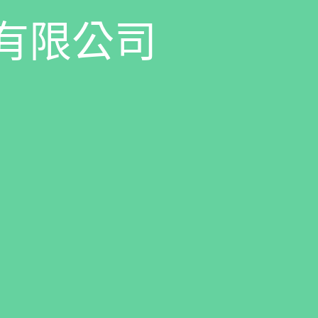
有
限
公
司