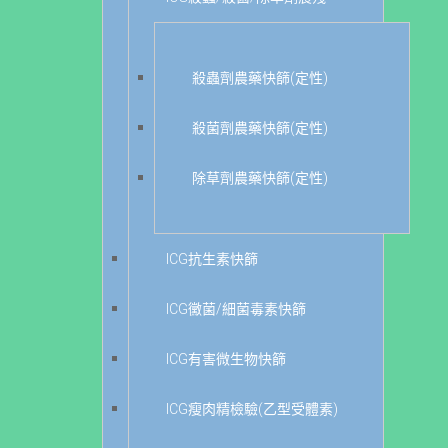
殺蟲劑農藥快篩(定性)
殺菌劑農藥快篩(定性)
除草劑農藥快篩(定性)
ICG抗生素快篩
ICG黴菌/細菌毒素快篩
ICG有害微生物快篩
ICG瘦肉精檢驗(乙型受體素)