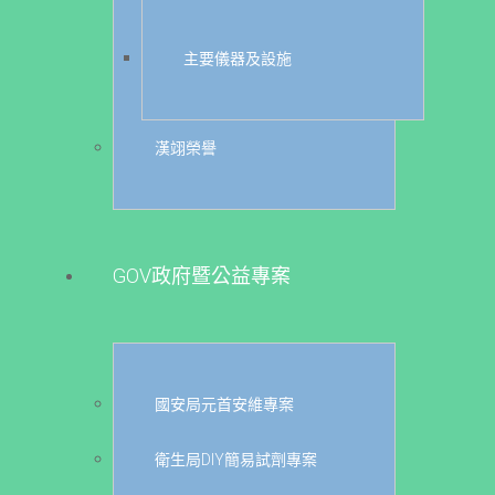
主要儀器及設施
漢翊榮譽
GOV政府暨公益專案
國安局元首安維專案
衛生局DIY簡易試劑專案