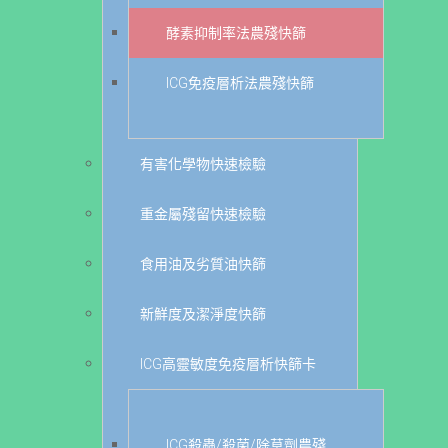
酵素抑制率法農殘快篩
ICG免疫層析法農殘快篩
有害化學物快速檢驗
重金屬殘留快速檢驗
食用油及劣質油快篩
新鮮度及潔淨度快篩
ICG高靈敏度免疫層析快篩卡
ICG殺蟲/殺菌/除草劑農殘