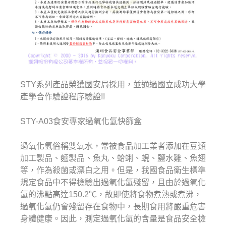
STY系列產品榮獲國安局採用，並通過國立成功大學
產學合作驗證程序驗證!!
STY-A03食安專家過氧化氫快篩盒
過氧化氫俗稱雙氧水，常被食品加工業者添加在豆類
加工製品、麵製品、魚丸、蛤蜊、蜆、鹽水雞、魚翅
等，作為殺菌或漂白之用。但是，我國食品衛生標準
規定食品中不得檢驗出過氧化氫殘留，且由於過氧化
氫的沸點高達150.2℃，故即使將食物煮熟或煮沸，
過氧化氫仍會殘留存在食物中，長期食用將嚴重危害
身體健康。因此，測定過氧化氫的含量是食品安全檢