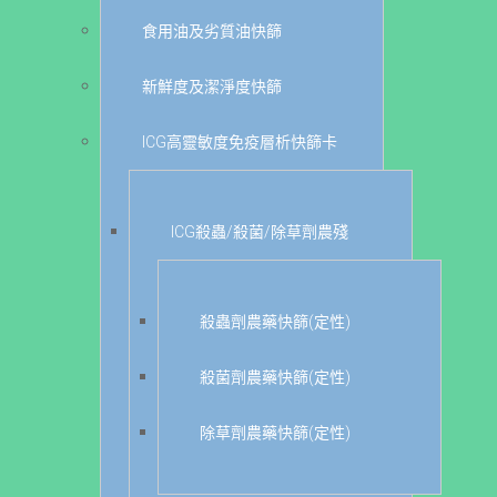
食用油及劣質油快篩
新鮮度及潔淨度快篩
ICG高靈敏度免疫層析快篩卡
ICG殺蟲/殺菌/除草劑農殘
殺蟲劑農藥快篩(定性)
殺菌劑農藥快篩(定性)
除草劑農藥快篩(定性)