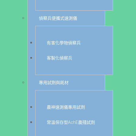
偵察兵便攜式速測儀
有害化學物偵察兵
客製化偵察兵
專用試劑與耗材
農神速測儀專用試劑
常溫保存型AchE農殘試劑