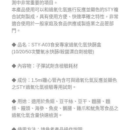
測中非常重要的項目。
本產品使用可以和過氧化氫進行反應並顯色的STY複
合試劑製成，具有使用方便、快速準確之特性，非常
適合使用於一般家庭及食品供應或製造業之品管部
門。
◆ 品名：STY-A03食安專家過氧化氫快篩盒
(10/20/50次雙氧水快篩/殺菌漂白劑檢驗)
◆ 內容物：子彈試劑含檢驗耗材
◆ 成份：1.5ml離心管內含可與過氧化氫反應並顯色
之STY過氧化氫檢驗專用試劑。
◆ 用途：適用於魚翅、豆干絲、豆干、麵腸、麵
條、饅頭、海參、魚皮、鵝腸、雞爪和魷魚等食品之
過氧化氫含量快速檢測。
◆ 使用方法：請參考產品操作說明