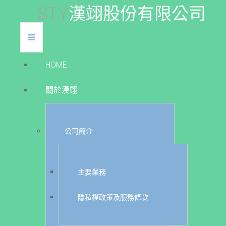
S
T
Y
漢
翊
股
份
有
限
公
司
HOME
關於漢翊
公司簡介
主要業務
隱私權政策及服務條款