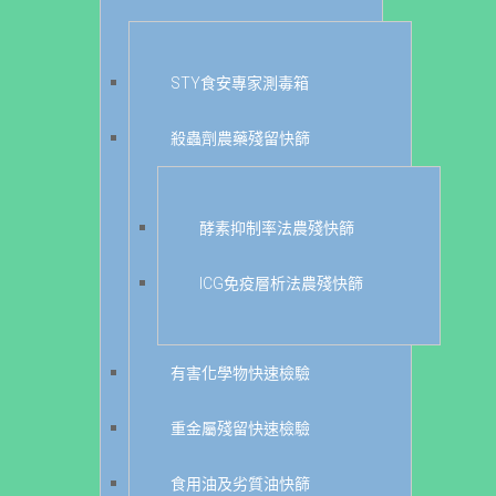
STY食安專家測毒箱
殺蟲劑農藥殘留快篩
酵素抑制率法農殘快篩
ICG免疫層析法農殘快篩
有害化學物快速檢驗
重金屬殘留快速檢驗
食用油及劣質油快篩