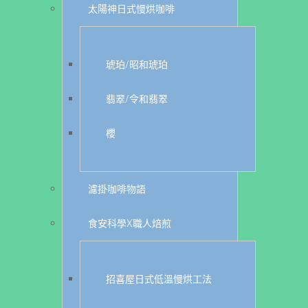
太陽神日式慢烘咖啡
琥珀/昭和琥珀
翡翠/令和翡翠
櫻
濾掛咖啡物語
食安科學X職人焙煎
招喜屋日式低溫慢烘工法