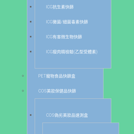
ICG抗生素快篩
ICG黴菌/細菌毒素快篩
ICG有害微生物快篩
ICG瘦肉精檢驗(乙型受體素)
PET寵物食品快篩盒
COS美妝保健品快篩
COS偽劣美妝品速測盒