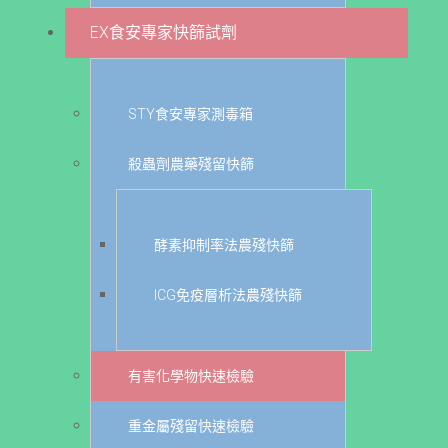
EX食安專家快篩試劑
STY食安專家測毒箱
殺蟲劑農藥殘留快篩
酵素抑制率法農殘快篩
ICG免疫層析法農殘快篩
有害化學物快速檢驗
重金屬殘留快速檢驗