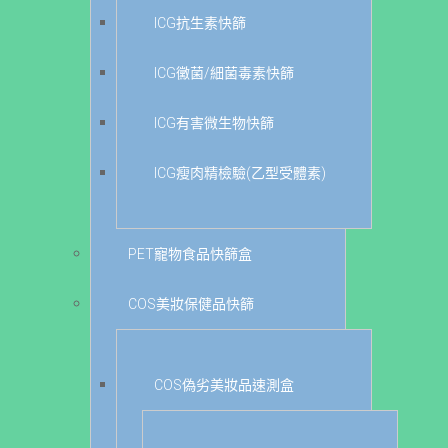
ICG抗生素快篩
ICG黴菌/細菌毒素快篩
ICG有害微生物快篩
ICG瘦肉精檢驗(乙型受體素)
PET寵物食品快篩盒
COS美妝保健品快篩
COS偽劣美妝品速測盒