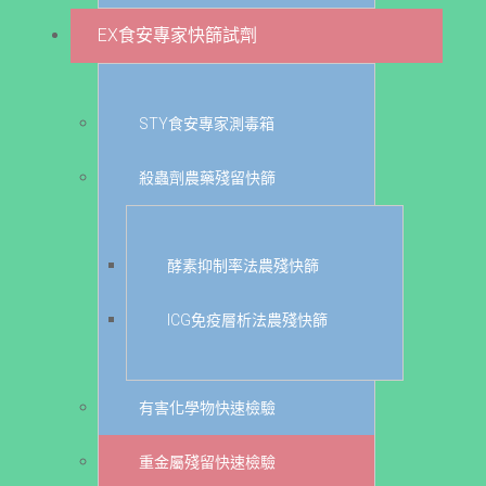
EX食安專家快篩試劑
STY食安專家測毒箱
殺蟲劑農藥殘留快篩
酵素抑制率法農殘快篩
ICG免疫層析法農殘快篩
有害化學物快速檢驗
重金屬殘留快速檢驗