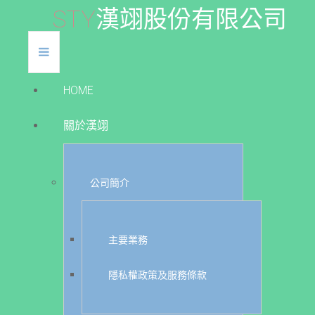
S
T
Y
漢
翊
股
份
有
限
公
司
HOME
關於漢翊
公司簡介
主要業務
隱私權政策及服務條款