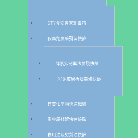
STY食安專家測毒箱
殺蟲劑農藥殘留快篩
酵素抑制率法農殘快篩
ICG免疫層析法農殘快篩
有害化學物快速檢驗
重金屬殘留快速檢驗
食用油及劣質油快篩