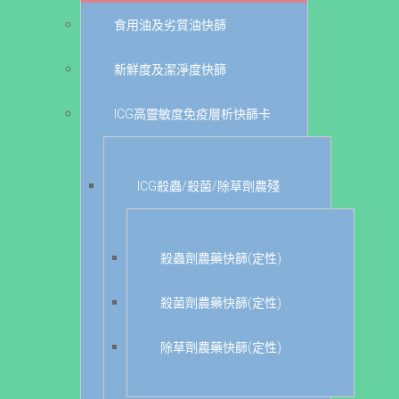
食用油及劣質油快篩
新鮮度及潔淨度快篩
ICG高靈敏度免疫層析快篩卡
ICG殺蟲/殺菌/除草劑農殘
殺蟲劑農藥快篩(定性)
殺菌劑農藥快篩(定性)
除草劑農藥快篩(定性)