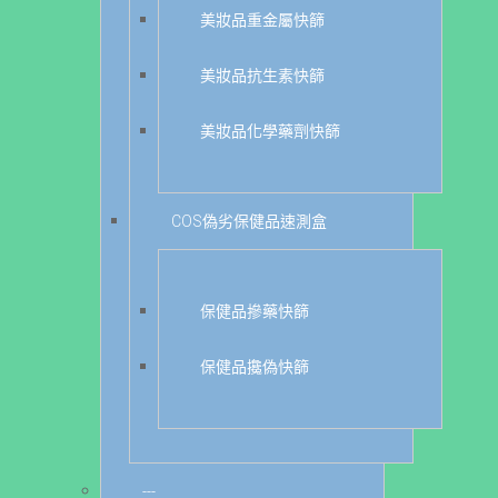
美妝品重金屬快篩
美妝品抗生素快篩
美妝品化學藥劑快篩
COS偽劣保健品速測盒
保健品摻藥快篩
保健品攙偽快篩
---