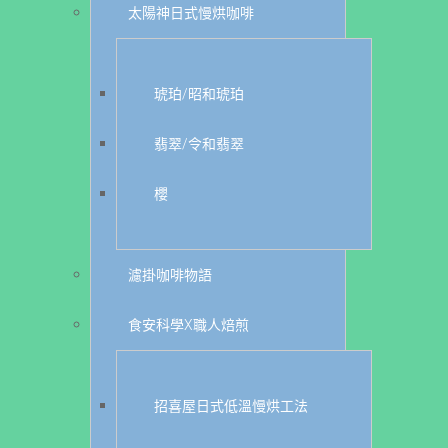
太陽神日式慢烘咖啡
琥珀/昭和琥珀
翡翠/令和翡翠
櫻
濾掛咖啡物語
食安科學X職人焙煎
招喜屋日式低溫慢烘工法