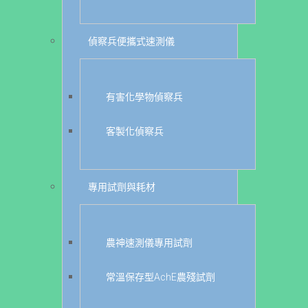
偵察兵便攜式速測儀
有害化學物偵察兵
客製化偵察兵
專用試劑與耗材
農神速測儀專用試劑
常溫保存型AchE農殘試劑