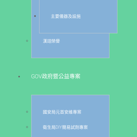
主要儀器及設施
漢翊榮譽
GOV政府暨公益專案
國安局元首安維專案
衛生局DIY簡易試劑專案