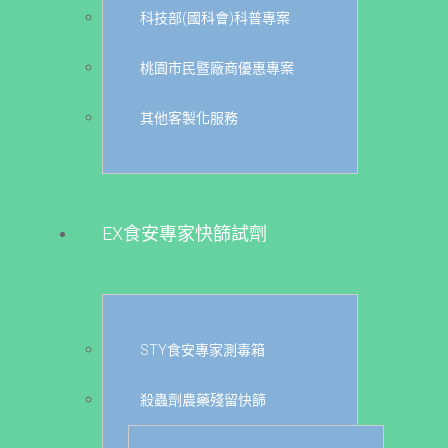
科技部(國科會)科普專案
桃園市民暨廠商優惠專案
其他客製化服務
EX食安專家快篩試劑
STY食安專家測毒箱
殺蟲劑農藥殘留快篩