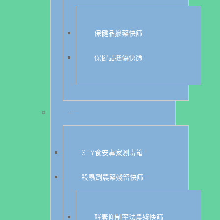
保健品摻藥快篩
保健品攙偽快篩
---
STY食安專家測毒箱
殺蟲劑農藥殘留快篩
酵素抑制率法農殘快篩