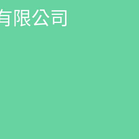
有
限
公
司