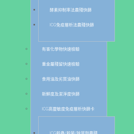
酵素抑制率法農殘快篩
ICG免疫層析法農殘快篩
有害化學物快速檢驗
重金屬殘留快速檢驗
食用油及劣質油快篩
新鮮度及潔淨度快篩
ICG高靈敏度免疫層析快篩卡
ICG殺蟲/殺菌/除草劑農殘