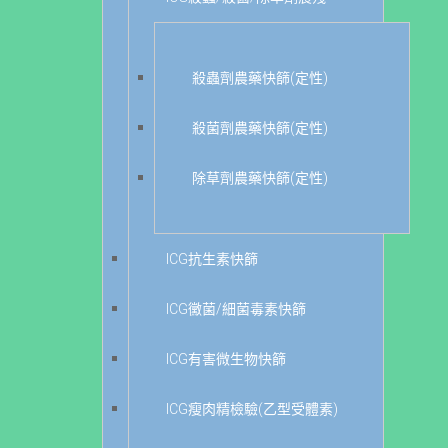
殺蟲劑農藥快篩(定性)
殺菌劑農藥快篩(定性)
除草劑農藥快篩(定性)
ICG抗生素快篩
ICG黴菌/細菌毒素快篩
ICG有害微生物快篩
ICG瘦肉精檢驗(乙型受體素)