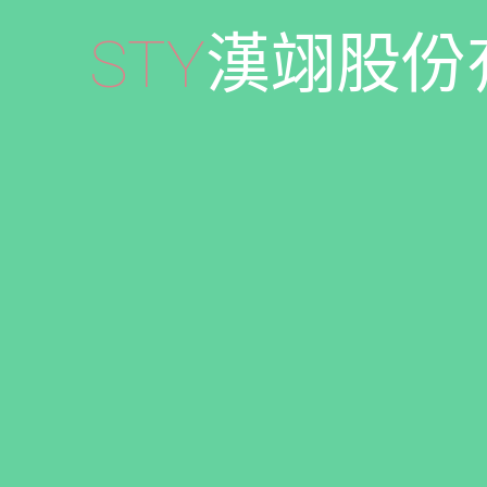
S
T
Y
漢
翊
股
份