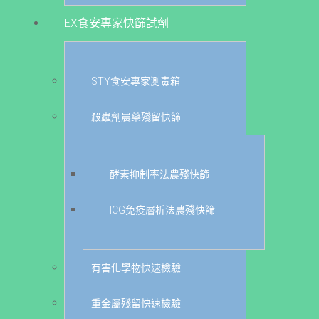
EX食安專家快篩試劑
STY食安專家測毒箱
殺蟲劑農藥殘留快篩
酵素抑制率法農殘快篩
ICG免疫層析法農殘快篩
有害化學物快速檢驗
重金屬殘留快速檢驗