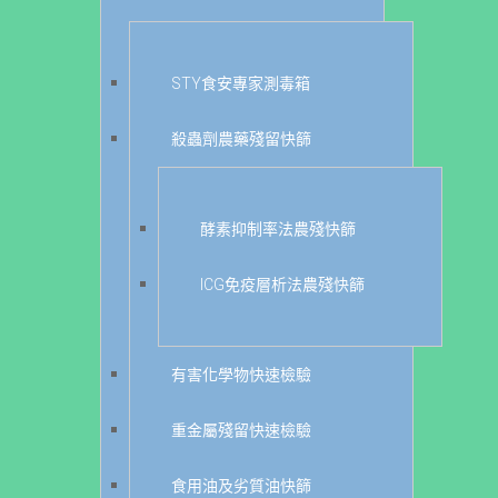
STY食安專家測毒箱
殺蟲劑農藥殘留快篩
酵素抑制率法農殘快篩
ICG免疫層析法農殘快篩
有害化學物快速檢驗
重金屬殘留快速檢驗
食用油及劣質油快篩