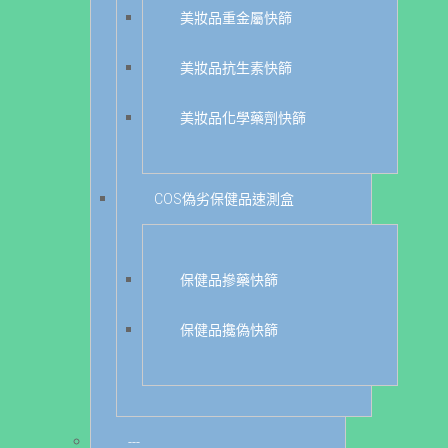
美妝品重金屬快篩
美妝品抗生素快篩
美妝品化學藥劑快篩
COS偽劣保健品速測盒
保健品摻藥快篩
保健品攙偽快篩
---