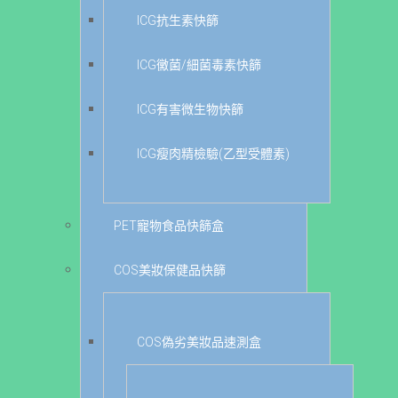
ICG抗生素快篩
ICG黴菌/細菌毒素快篩
ICG有害微生物快篩
ICG瘦肉精檢驗(乙型受體素)
PET寵物食品快篩盒
COS美妝保健品快篩
COS偽劣美妝品速測盒