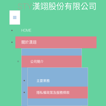
S
T
Y
漢
翊
股
份
有
限
公
司
HOME
關於漢翊
公司簡介
主要業務
隱私權政策及服務條款