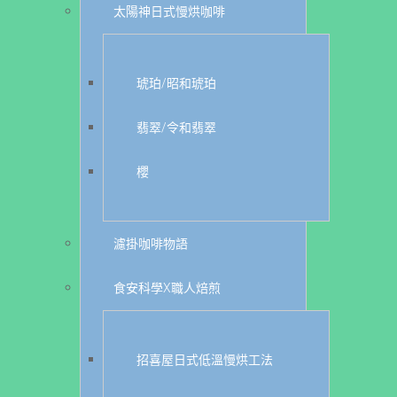
太陽神日式慢烘咖啡
琥珀/昭和琥珀
翡翠/令和翡翠
櫻
濾掛咖啡物語
食安科學X職人焙煎
招喜屋日式低溫慢烘工法