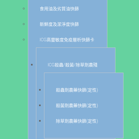
食用油及劣質油快篩
新鮮度及潔淨度快篩
ICG高靈敏度免疫層析快篩卡
ICG殺蟲/殺菌/除草劑農殘
殺蟲劑農藥快篩(定性)
殺菌劑農藥快篩(定性)
除草劑農藥快篩(定性)