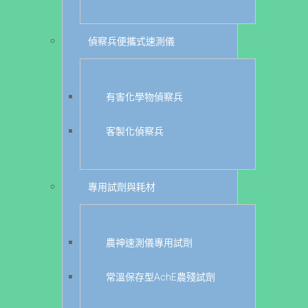
偵察兵便攜式速測儀
有害化學物偵察兵
客製化偵察兵
專用試劑與耗材
農神速測儀專用試劑
常溫保存型AchE農殘試劑