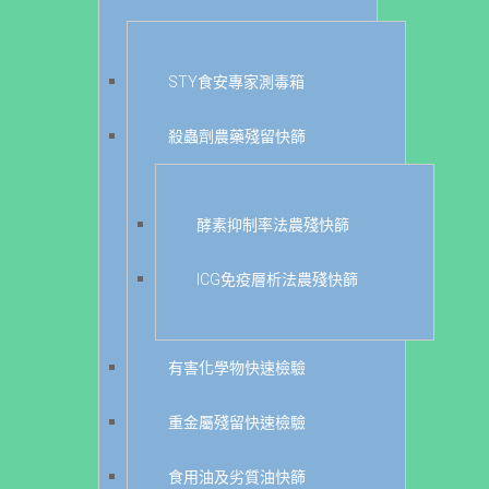
STY食安專家測毒箱
殺蟲劑農藥殘留快篩
酵素抑制率法農殘快篩
ICG免疫層析法農殘快篩
有害化學物快速檢驗
重金屬殘留快速檢驗
食用油及劣質油快篩