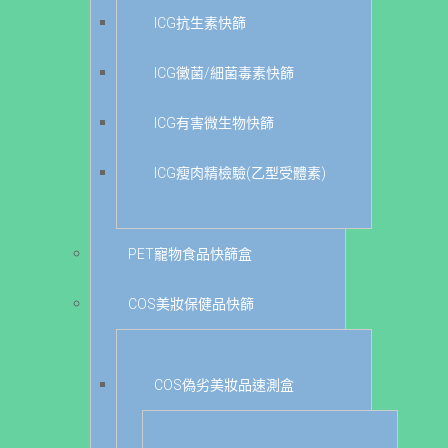
ICG抗生素快篩
ICG黴菌/細菌毒素快篩
ICG有害微生物快篩
ICG瘦肉精檢驗(乙型受體素)
PET寵物食品快篩盒
COS美妝保健品快篩
COS偽劣美妝品速測盒