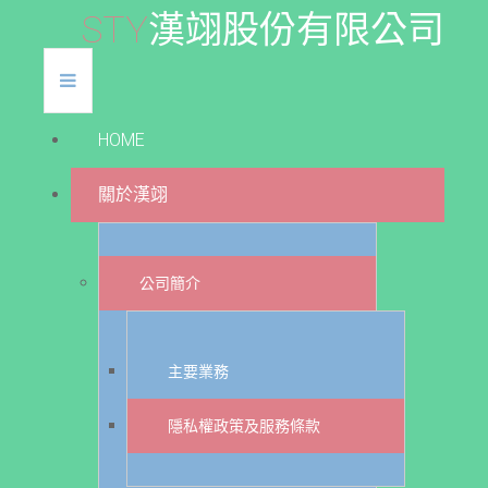
S
T
Y
漢
翊
股
份
有
限
公
司
HOME
關於漢翊
公司簡介
主要業務
隱私權政策及服務條款