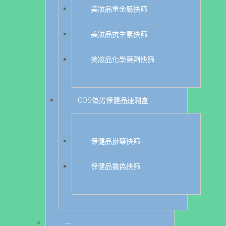
美妝品重金屬快篩
美妝品抗生素快篩
美妝品化學藥劑快篩
COS偽劣保健品速測盒
保健品摻藥快篩
保健品攙偽快篩
---