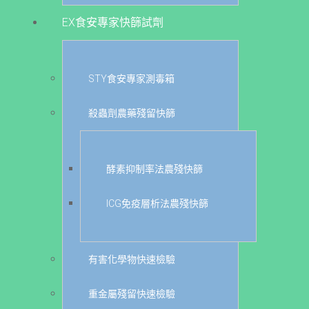
EX食安專家快篩試劑
STY食安專家測毒箱
殺蟲劑農藥殘留快篩
酵素抑制率法農殘快篩
ICG免疫層析法農殘快篩
有害化學物快速檢驗
重金屬殘留快速檢驗