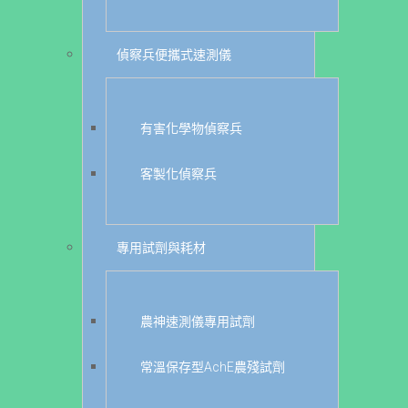
偵察兵便攜式速測儀
有害化學物偵察兵
客製化偵察兵
專用試劑與耗材
農神速測儀專用試劑
常溫保存型AchE農殘試劑