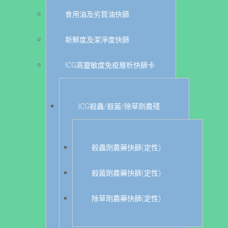
食用油及劣質油快篩
新鮮度及潔淨度快篩
ICG高靈敏度免疫層析快篩卡
ICG殺蟲/殺菌/除草劑農殘
殺蟲劑農藥快篩(定性)
殺菌劑農藥快篩(定性)
除草劑農藥快篩(定性)