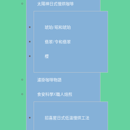
太陽神日式慢烘咖啡
琥珀/昭和琥珀
翡翠/令和翡翠
櫻
濾掛咖啡物語
食安科學X職人焙煎
招喜屋日式低溫慢烘工法