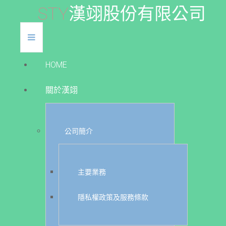
S
T
Y
漢
翊
股
份
有
限
公
司
HOME
關於漢翊
公司簡介
主要業務
隱私權政策及服務條款