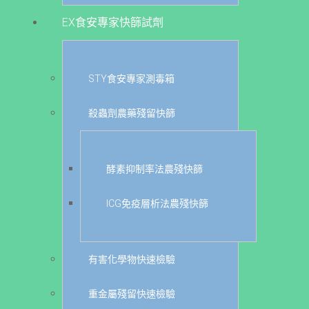
EX食安專家快篩試劑
STY食安專家測毒箱
殺蟲劑農藥殘留快篩
酵素抑制率法農殘快篩
ICG免疫層析法農殘快篩
有害化學物快速檢驗
重金屬殘留快速檢驗