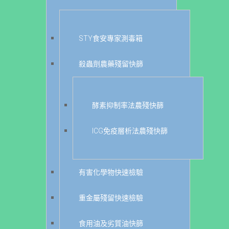
STY食安專家測毒箱
殺蟲劑農藥殘留快篩
酵素抑制率法農殘快篩
ICG免疫層析法農殘快篩
有害化學物快速檢驗
重金屬殘留快速檢驗
食用油及劣質油快篩