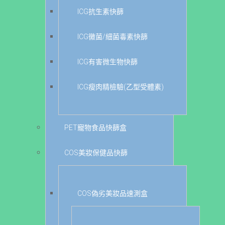
ICG抗生素快篩
ICG黴菌/細菌毒素快篩
ICG有害微生物快篩
ICG瘦肉精檢驗(乙型受體素)
PET寵物食品快篩盒
COS美妝保健品快篩
COS偽劣美妝品速測盒