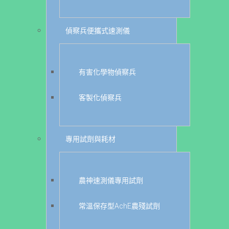
偵察兵便攜式速測儀
有害化學物偵察兵
客製化偵察兵
專用試劑與耗材
農神速測儀專用試劑
常溫保存型AchE農殘試劑