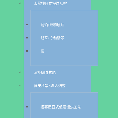
太陽神日式慢烘咖啡
琥珀/昭和琥珀
翡翠/令和翡翠
櫻
濾掛咖啡物語
食安科學X職人焙煎
招喜屋日式低溫慢烘工法