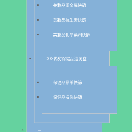
美妝品重金屬快篩
美妝品抗生素快篩
美妝品化學藥劑快篩
COS偽劣保健品速測盒
保健品摻藥快篩
保健品攙偽快篩
---