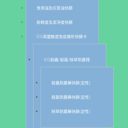
食用油及劣質油快篩
新鮮度及潔淨度快篩
ICG高靈敏度免疫層析快篩卡
ICG殺蟲/殺菌/除草劑農殘
殺蟲劑農藥快篩(定性)
殺菌劑農藥快篩(定性)
除草劑農藥快篩(定性)