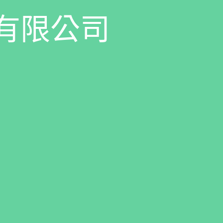
有
限
公
司