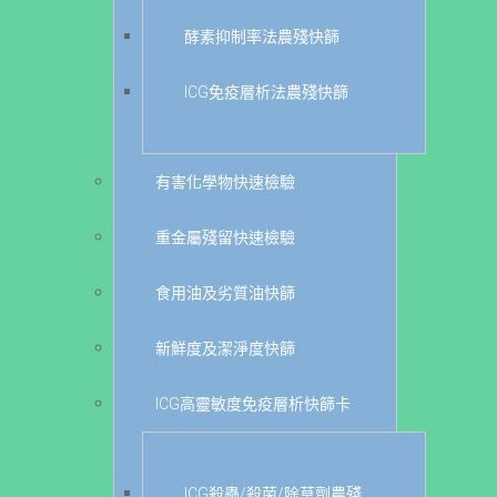
酵素抑制率法農殘快篩
ICG免疫層析法農殘快篩
有害化學物快速檢驗
重金屬殘留快速檢驗
食用油及劣質油快篩
新鮮度及潔淨度快篩
ICG高靈敏度免疫層析快篩卡
ICG殺蟲/殺菌/除草劑農殘