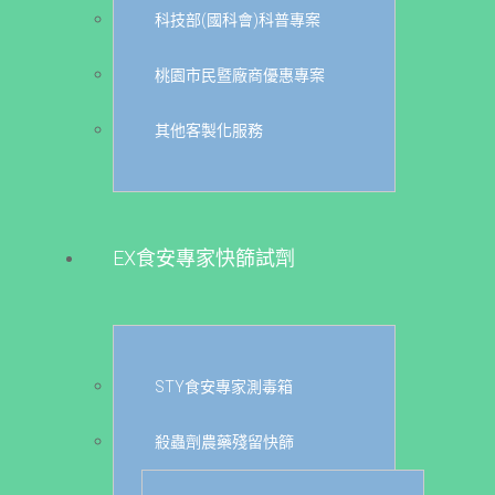
科技部(國科會)科普專案
桃園市民暨廠商優惠專案
其他客製化服務
EX食安專家快篩試劑
STY食安專家測毒箱
殺蟲劑農藥殘留快篩