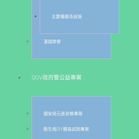
主要儀器及設施
漢翊榮譽
GOV政府暨公益專案
國安局元首安維專案
衛生局DIY簡易試劑專案