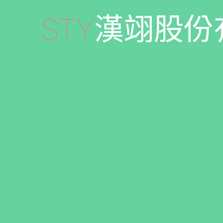
S
T
Y
漢
翊
股
份