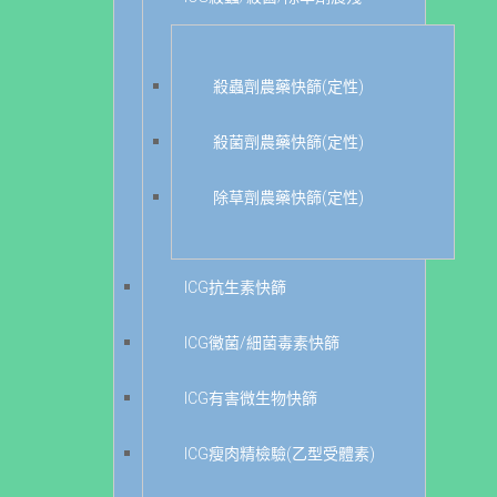
殺蟲劑農藥快篩(定性)
殺菌劑農藥快篩(定性)
除草劑農藥快篩(定性)
ICG抗生素快篩
ICG黴菌/細菌毒素快篩
ICG有害微生物快篩
ICG瘦肉精檢驗(乙型受體素)