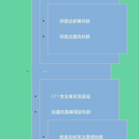
保健品摻藥快篩
保健品攙偽快篩
---
STY食安專家測毒箱
殺蟲劑農藥殘留快篩
酵素抑制率法農殘快篩