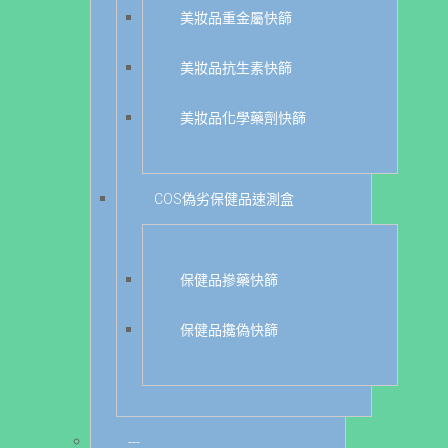
美妝品重金屬快篩
美妝品抗生素快篩
美妝品化學藥劑快篩
COS偽劣保健品速測盒
保健品摻藥快篩
保健品攙偽快篩
---