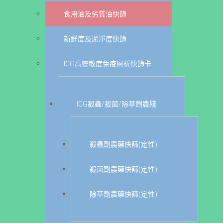
食用油及劣質油快篩
新鮮度及潔淨度快篩
ICG高靈敏度免疫層析快篩卡
ICG殺蟲/殺菌/除草劑農殘
殺蟲劑農藥快篩(定性)
殺菌劑農藥快篩(定性)
除草劑農藥快篩(定性)