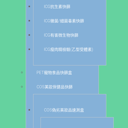
ICG抗生素快篩
ICG黴菌/細菌毒素快篩
ICG有害微生物快篩
ICG瘦肉精檢驗(乙型受體素)
PET寵物食品快篩盒
COS美妝保健品快篩
COS偽劣美妝品速測盒