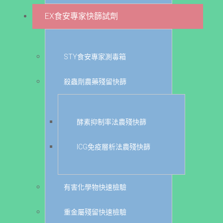
EX食安專家快篩試劑
STY食安專家測毒箱
殺蟲劑農藥殘留快篩
酵素抑制率法農殘快篩
ICG免疫層析法農殘快篩
有害化學物快速檢驗
重金屬殘留快速檢驗