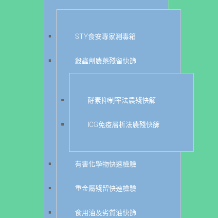
STY食安專家測毒箱
殺蟲劑農藥殘留快篩
酵素抑制率法農殘快篩
ICG免疫層析法農殘快篩
有害化學物快速檢驗
重金屬殘留快速檢驗
食用油及劣質油快篩