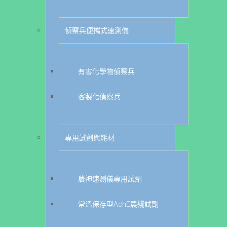
偵察兵便攜式速測儀
有害化學物偵察兵
客製化偵察兵
專用試劑與耗材
農神速測儀專用試劑
常溫保存型AchE農殘試劑