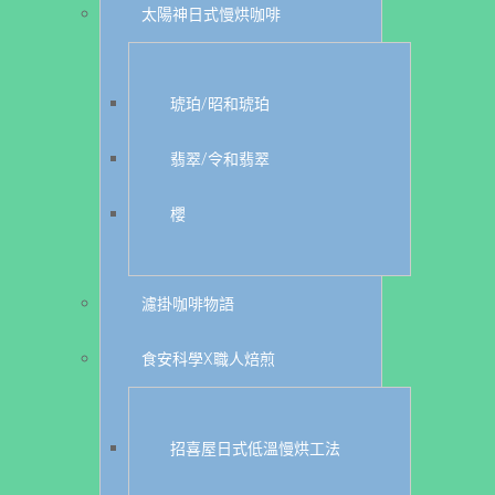
太陽神日式慢烘咖啡
琥珀/昭和琥珀
翡翠/令和翡翠
櫻
濾掛咖啡物語
食安科學X職人焙煎
招喜屋日式低溫慢烘工法