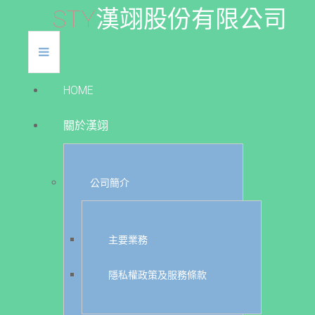
S
T
Y
漢
翊
股
份
有
限
公
司
HOME
關於漢翊
公司簡介
主要業務
隱私權政策及服務條款