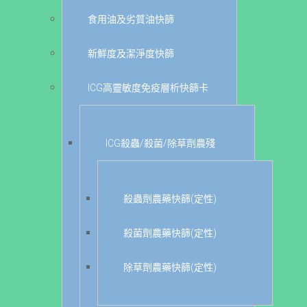
食用油及劣質油快篩
新鮮度及潔淨度快篩
ICG高靈敏度免疫層析快篩卡
ICG殺蟲/殺菌/除草劑農殘
殺蟲劑農藥快篩(定性)
殺菌劑農藥快篩(定性)
除草劑農藥快篩(定性)