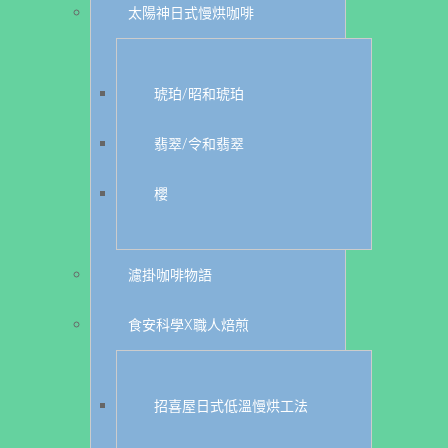
太陽神日式慢烘咖啡
琥珀/昭和琥珀
翡翠/令和翡翠
櫻
濾掛咖啡物語
食安科學X職人焙煎
招喜屋日式低溫慢烘工法