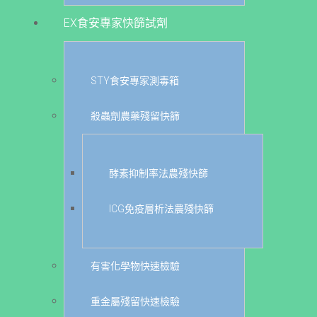
EX食安專家快篩試劑
STY食安專家測毒箱
殺蟲劑農藥殘留快篩
酵素抑制率法農殘快篩
ICG免疫層析法農殘快篩
有害化學物快速檢驗
重金屬殘留快速檢驗