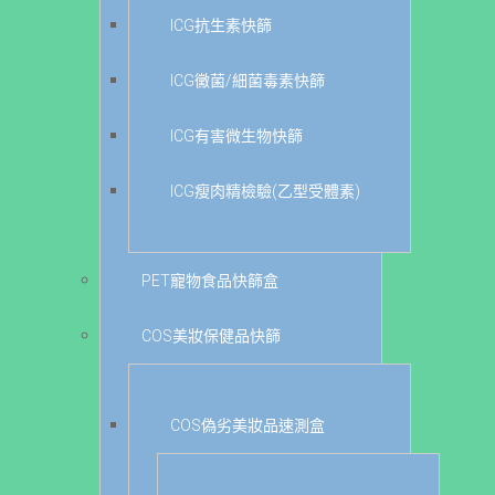
ICG抗生素快篩
ICG黴菌/細菌毒素快篩
ICG有害微生物快篩
ICG瘦肉精檢驗(乙型受體素)
PET寵物食品快篩盒
COS美妝保健品快篩
COS偽劣美妝品速測盒