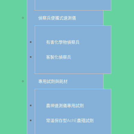
偵察兵便攜式速測儀
有害化學物偵察兵
客製化偵察兵
專用試劑與耗材
農神速測儀專用試劑
常溫保存型AchE農殘試劑