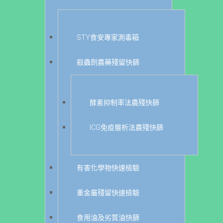
STY食安專家測毒箱
殺蟲劑農藥殘留快篩
酵素抑制率法農殘快篩
ICG免疫層析法農殘快篩
有害化學物快速檢驗
重金屬殘留快速檢驗
食用油及劣質油快篩