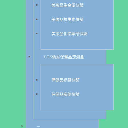
美妝品重金屬快篩
美妝品抗生素快篩
美妝品化學藥劑快篩
COS偽劣保健品速測盒
保健品摻藥快篩
保健品攙偽快篩
---