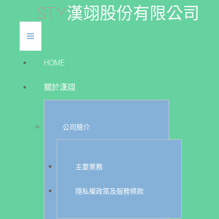
S
T
Y
漢
翊
股
份
有
限
公
司
HOME
關於漢翊
公司簡介
主要業務
隱私權政策及服務條款