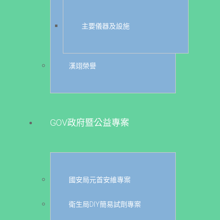
主要儀器及設施
漢翊榮譽
GOV政府暨公益專案
國安局元首安維專案
衛生局DIY簡易試劑專案