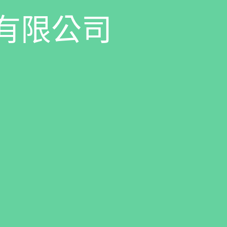
有
限
公
司