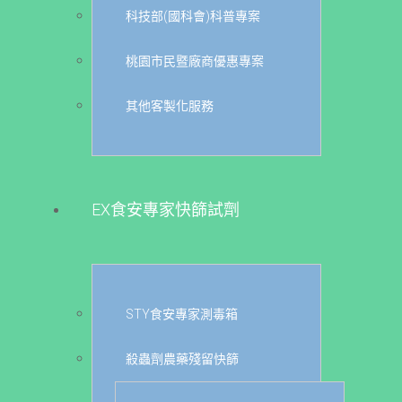
科技部(國科會)科普專案
桃園市民暨廠商優惠專案
其他客製化服務
EX食安專家快篩試劑
STY食安專家測毒箱
殺蟲劑農藥殘留快篩