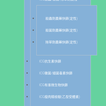
殺蟲劑農藥快篩(定性)
殺菌劑農藥快篩(定性)
除草劑農藥快篩(定性)
ICG抗生素快篩
ICG黴菌/細菌毒素快篩
ICG有害微生物快篩
ICG瘦肉精檢驗(乙型受體素)