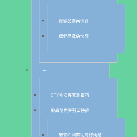
保健品摻藥快篩
保健品攙偽快篩
---
STY食安專家測毒箱
殺蟲劑農藥殘留快篩
酵素抑制率法農殘快篩