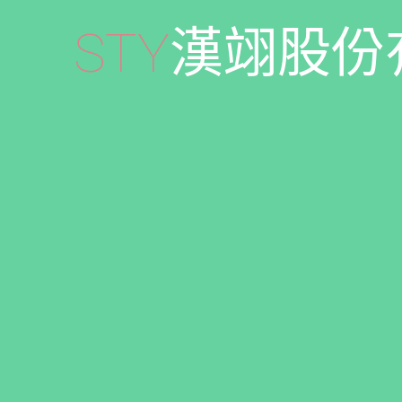
S
T
Y
漢
翊
股
份