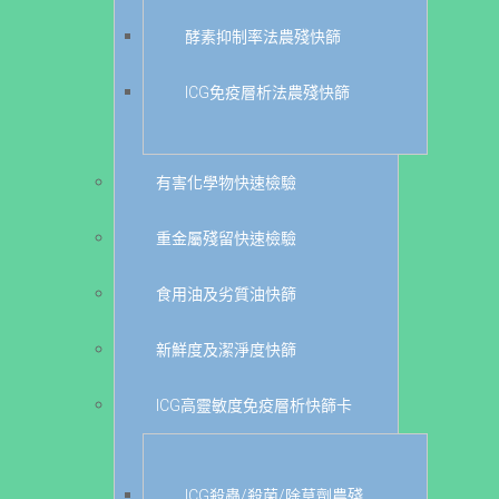
酵素抑制率法農殘快篩
ICG免疫層析法農殘快篩
有害化學物快速檢驗
重金屬殘留快速檢驗
食用油及劣質油快篩
新鮮度及潔淨度快篩
ICG高靈敏度免疫層析快篩卡
ICG殺蟲/殺菌/除草劑農殘