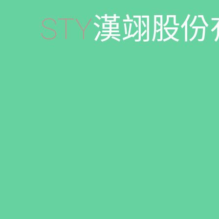
S
T
Y
漢
翊
股
份