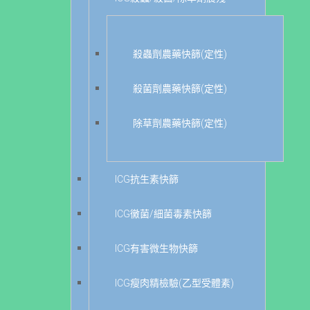
殺蟲劑農藥快篩(定性)
殺菌劑農藥快篩(定性)
除草劑農藥快篩(定性)
ICG抗生素快篩
ICG黴菌/細菌毒素快篩
ICG有害微生物快篩
ICG瘦肉精檢驗(乙型受體素)