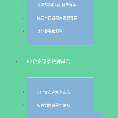
科技部(國科會)科普專案
桃園市民暨廠商優惠專案
其他客製化服務
EX食安專家快篩試劑
STY食安專家測毒箱
殺蟲劑農藥殘留快篩