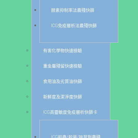
酵素抑制率法農殘快篩
ICG免疫層析法農殘快篩
有害化學物快速檢驗
重金屬殘留快速檢驗
食用油及劣質油快篩
新鮮度及潔淨度快篩
ICG高靈敏度免疫層析快篩卡
ICG殺蟲/殺菌/除草劑農殘