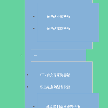
保健品摻藥快篩
保健品攙偽快篩
---
STY食安專家測毒箱
殺蟲劑農藥殘留快篩
酵素抑制率法農殘快篩