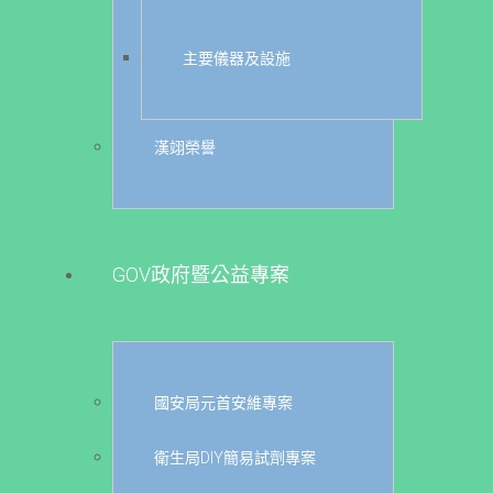
主要儀器及設施
漢翊榮譽
GOV政府暨公益專案
國安局元首安維專案
衛生局DIY簡易試劑專案