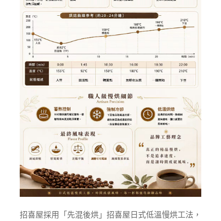
招喜屋採用「先混後烘」招喜屋日式低溫慢烘工法，