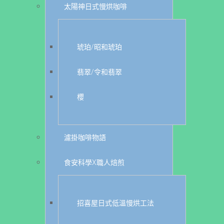
太陽神日式慢烘咖啡
琥珀/昭和琥珀
翡翠/令和翡翠
櫻
濾掛咖啡物語
食安科學X職人焙煎
招喜屋日式低溫慢烘工法