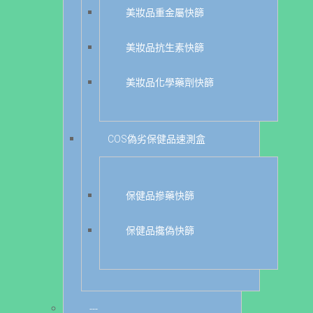
美妝品重金屬快篩
美妝品抗生素快篩
美妝品化學藥劑快篩
COS偽劣保健品速測盒
保健品摻藥快篩
保健品攙偽快篩
---