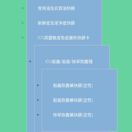
食用油及劣質油快篩
新鮮度及潔淨度快篩
ICG高靈敏度免疫層析快篩卡
ICG殺蟲/殺菌/除草劑農殘
殺蟲劑農藥快篩(定性)
殺菌劑農藥快篩(定性)
除草劑農藥快篩(定性)