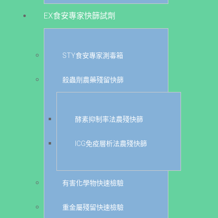
EX食安專家快篩試劑
STY食安專家測毒箱
殺蟲劑農藥殘留快篩
酵素抑制率法農殘快篩
ICG免疫層析法農殘快篩
有害化學物快速檢驗
重金屬殘留快速檢驗