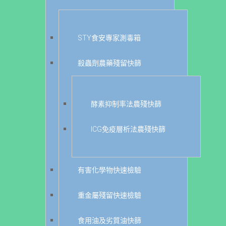
STY食安專家測毒箱
殺蟲劑農藥殘留快篩
酵素抑制率法農殘快篩
ICG免疫層析法農殘快篩
有害化學物快速檢驗
重金屬殘留快速檢驗
食用油及劣質油快篩