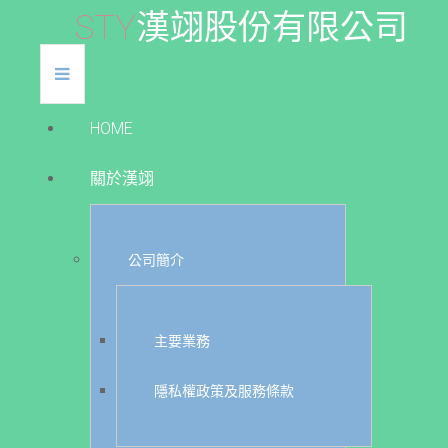
S
T
Y
漢
翊
股
份
有
限
公
司
HOME
關於漢翊
公司簡介
主要業務
隱私權政策及服務條款