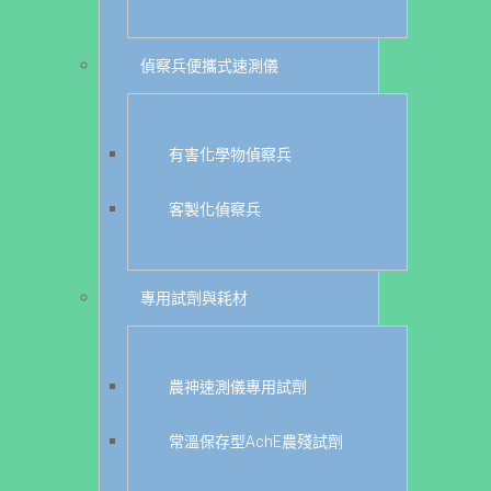
偵察兵便攜式速測儀
有害化學物偵察兵
客製化偵察兵
專用試劑與耗材
農神速測儀專用試劑
常溫保存型AchE農殘試劑