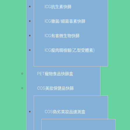
ICG抗生素快篩
ICG黴菌/細菌毒素快篩
ICG有害微生物快篩
ICG瘦肉精檢驗(乙型受體素)
PET寵物食品快篩盒
COS美妝保健品快篩
COS偽劣美妝品速測盒