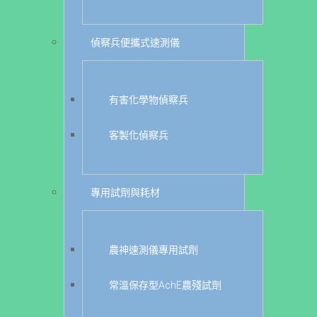
偵察兵便攜式速測儀
有害化學物偵察兵
客製化偵察兵
專用試劑與耗材
農神速測儀專用試劑
常溫保存型AchE農殘試劑