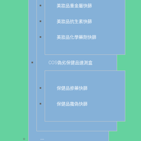
美妝品重金屬快篩
美妝品抗生素快篩
美妝品化學藥劑快篩
COS偽劣保健品速測盒
保健品摻藥快篩
保健品攙偽快篩
---