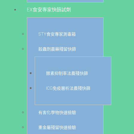
EX食安專家快篩試劑
STY食安專家測毒箱
殺蟲劑農藥殘留快篩
酵素抑制率法農殘快篩
ICG免疫層析法農殘快篩
有害化學物快速檢驗
重金屬殘留快速檢驗