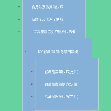
食用油及劣質油快篩
新鮮度及潔淨度快篩
ICG高靈敏度免疫層析快篩卡
ICG殺蟲/殺菌/除草劑農殘
殺蟲劑農藥快篩(定性)
殺菌劑農藥快篩(定性)
除草劑農藥快篩(定性)