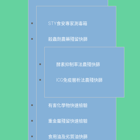
STY食安專家測毒箱
殺蟲劑農藥殘留快篩
酵素抑制率法農殘快篩
ICG免疫層析法農殘快篩
有害化學物快速檢驗
重金屬殘留快速檢驗
食用油及劣質油快篩