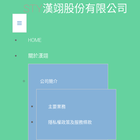
S
T
Y
漢
翊
股
份
有
限
公
司
HOME
關於漢翊
公司簡介
主要業務
隱私權政策及服務條款