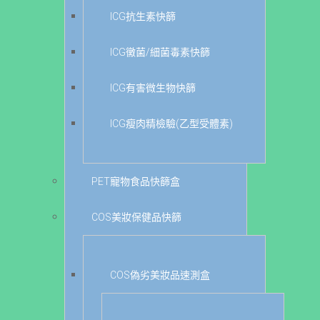
ICG抗生素快篩
ICG黴菌/細菌毒素快篩
ICG有害微生物快篩
ICG瘦肉精檢驗(乙型受體素)
PET寵物食品快篩盒
COS美妝保健品快篩
COS偽劣美妝品速測盒