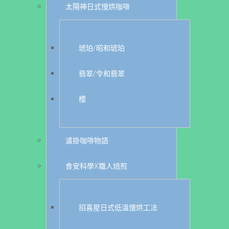
太陽神日式慢烘咖啡
琥珀/昭和琥珀
翡翠/令和翡翠
櫻
濾掛咖啡物語
食安科學X職人焙煎
招喜屋日式低溫慢烘工法