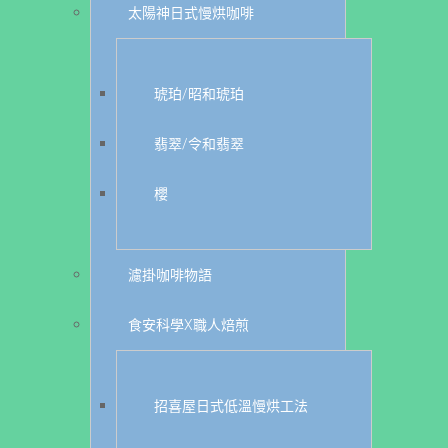
太陽神日式慢烘咖啡
琥珀/昭和琥珀
翡翠/令和翡翠
櫻
濾掛咖啡物語
食安科學X職人焙煎
招喜屋日式低溫慢烘工法