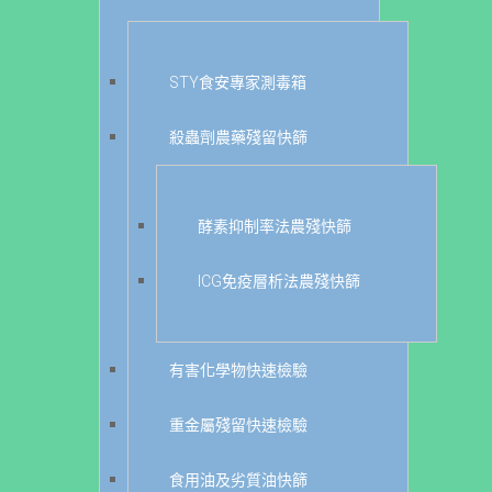
STY食安專家測毒箱
殺蟲劑農藥殘留快篩
酵素抑制率法農殘快篩
ICG免疫層析法農殘快篩
有害化學物快速檢驗
重金屬殘留快速檢驗
食用油及劣質油快篩