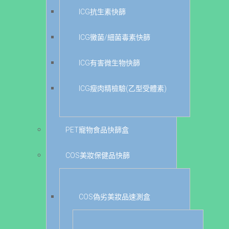
ICG抗生素快篩
ICG黴菌/細菌毒素快篩
ICG有害微生物快篩
ICG瘦肉精檢驗(乙型受體素)
PET寵物食品快篩盒
COS美妝保健品快篩
COS偽劣美妝品速測盒