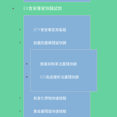
EX食安專家快篩試劑
STY食安專家測毒箱
殺蟲劑農藥殘留快篩
酵素抑制率法農殘快篩
ICG免疫層析法農殘快篩
有害化學物快速檢驗
重金屬殘留快速檢驗