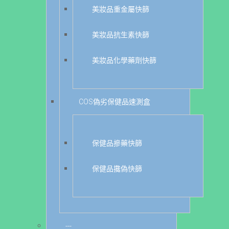
美妝品重金屬快篩
美妝品抗生素快篩
美妝品化學藥劑快篩
COS偽劣保健品速測盒
保健品摻藥快篩
保健品攙偽快篩
---