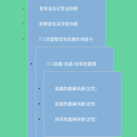
食用油及劣質油快篩
新鮮度及潔淨度快篩
ICG高靈敏度免疫層析快篩卡
ICG殺蟲/殺菌/除草劑農殘
殺蟲劑農藥快篩(定性)
殺菌劑農藥快篩(定性)
除草劑農藥快篩(定性)