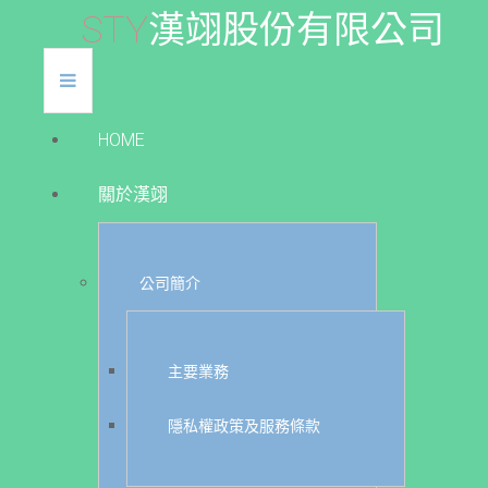
S
T
Y
漢
翊
股
份
有
限
公
司
HOME
關於漢翊
公司簡介
主要業務
隱私權政策及服務條款