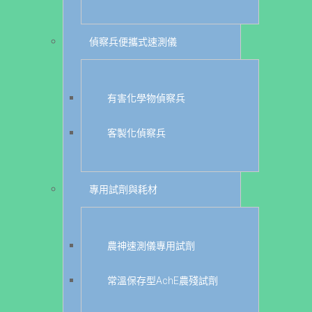
偵察兵便攜式速測儀
有害化學物偵察兵
客製化偵察兵
專用試劑與耗材
農神速測儀專用試劑
常溫保存型AchE農殘試劑