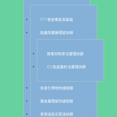
STY食安專家測毒箱
殺蟲劑農藥殘留快篩
酵素抑制率法農殘快篩
ICG免疫層析法農殘快篩
有害化學物快速檢驗
重金屬殘留快速檢驗
食用油及劣質油快篩