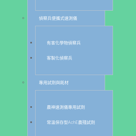
偵察兵便攜式速測儀
有害化學物偵察兵
客製化偵察兵
專用試劑與耗材
農神速測儀專用試劑
常溫保存型AchE農殘試劑