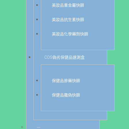
美妝品重金屬快篩
美妝品抗生素快篩
美妝品化學藥劑快篩
COS偽劣保健品速測盒
保健品摻藥快篩
保健品攙偽快篩
---