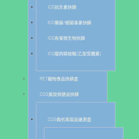
ICG抗生素快篩
ICG黴菌/細菌毒素快篩
ICG有害微生物快篩
ICG瘦肉精檢驗(乙型受體素)
PET寵物食品快篩盒
COS美妝保健品快篩
COS偽劣美妝品速測盒