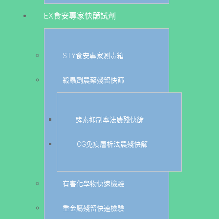
EX食安專家快篩試劑
STY食安專家測毒箱
殺蟲劑農藥殘留快篩
酵素抑制率法農殘快篩
ICG免疫層析法農殘快篩
有害化學物快速檢驗
重金屬殘留快速檢驗