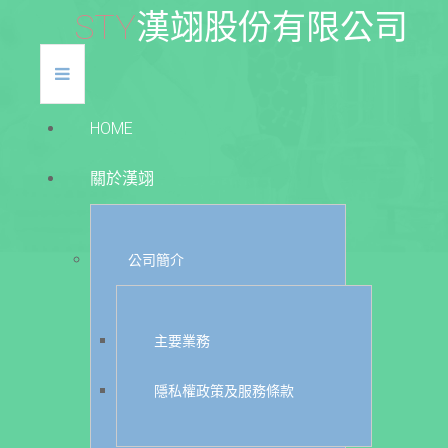
S
T
Y
漢
翊
股
份
有
限
公
司
HOME
關於漢翊
公司簡介
主要業務
隱私權政策及服務條款