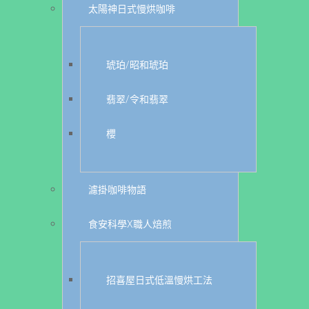
太陽神日式慢烘咖啡
琥珀/昭和琥珀
翡翠/令和翡翠
櫻
濾掛咖啡物語
食安科學X職人焙煎
招喜屋日式低溫慢烘工法