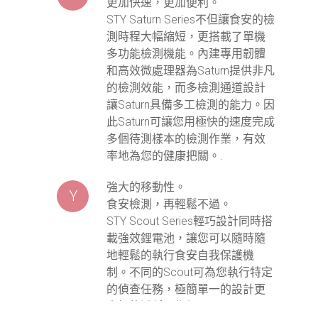
更加快速，更加便利。
STY Saturn Series不但讓食安的檢
測時程大幅縮短，更搭載了單機
多功能檢測機能。內建專用韌體
和高效微處理器為Saturn提供非凡
的檢測效能，而多檢測通道設計
讓Saturn具備多工檢測的能力。因
此Saturn可讓您用極快的速度完成
多個待測樣本的檢測作業，有效
率地為您的健康把關。.
強大的移動性。
Y
食安檢測，再輕鬆不過。
STY Scout Series輕巧設計同時搭
載強效鋰電池，讓您可以隨時隨
地輕鬆的執行食安自我保護機
制。不同的Scout可為您執行特定
的偵查任務，極簡單一的設計更
大幅的減低了售價。