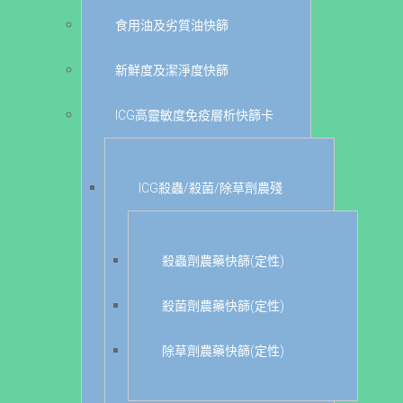
食用油及劣質油快篩
新鮮度及潔淨度快篩
ICG高靈敏度免疫層析快篩卡
ICG殺蟲/殺菌/除草劑農殘
殺蟲劑農藥快篩(定性)
殺菌劑農藥快篩(定性)
除草劑農藥快篩(定性)