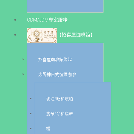
ODM/JDM專案服務
【招喜屋珈琲館】
招喜屋珈琲館緣起
太陽神日式慢烘咖啡
琥珀/昭和琥珀
翡翠/令和翡翠
櫻