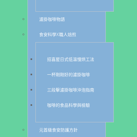
濾掛咖啡物語
食安科學X職人焙煎
招喜屋日式低溫慢烘工法
一杯剛剛好的濾掛咖啡
三段擊濾掛咖啡沖泡指南
咖啡的食品科學與檢驗
元首級食安防護方針