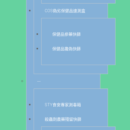
COS偽劣保健品速測盒
保健品摻藥快篩
保健品攙偽快篩
---
STY食安專家測毒箱
殺蟲劑農藥殘留快篩