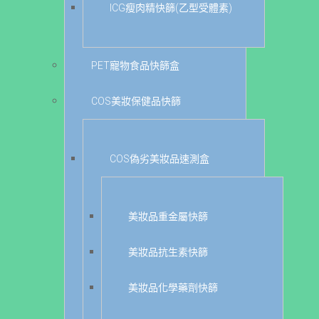
ICG瘦肉精快篩(乙型受體素)
PET寵物食品快篩盒
COS美妝保健品快篩
COS偽劣美妝品速測盒
美妝品重金屬快篩
美妝品抗生素快篩
美妝品化學藥劑快篩