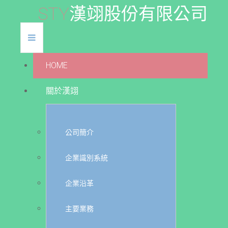
S
T
Y
漢
翊
股
份
有
限
公
司
HOME
關於漢翊
公司簡介
企業識別系統
企業沿革
主要業務