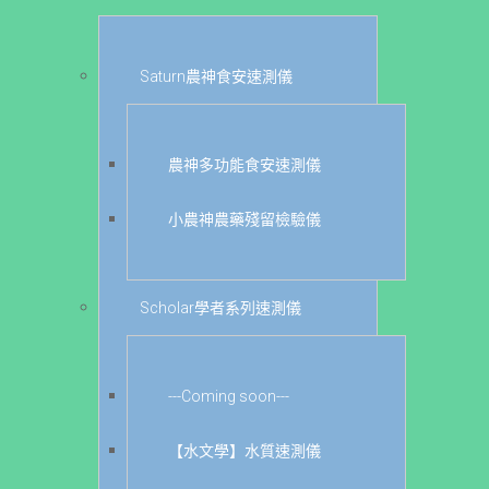
Saturn農神食安速測儀
農神多功能食安速測儀
小農神農藥殘留檢驗儀
Scholar學者系列速測儀
---Coming soon---
【水文學】水質速測儀