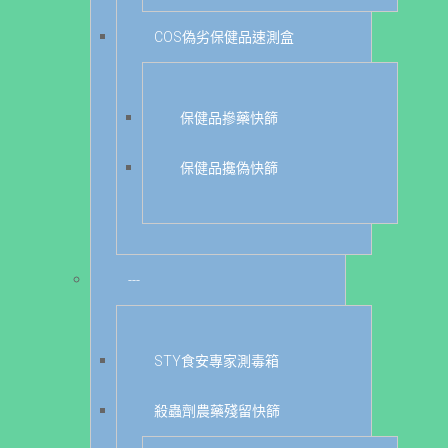
COS偽劣保健品速測盒
保健品摻藥快篩
保健品攙偽快篩
---
STY食安專家測毒箱
殺蟲劑農藥殘留快篩