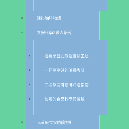
濾掛咖啡物語
食安科學X職人焙煎
招喜屋日式低溫慢烘工法
一杯剛剛好的濾掛咖啡
三段擊濾掛咖啡沖泡指南
咖啡的食品科學與檢驗
元首級食安防護方針