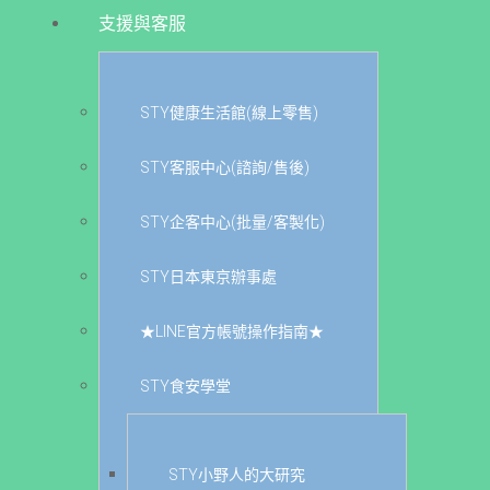
支援與客服
STY健康生活館(線上零售)
STY客服中心(諮詢/售後)
STY企客中心(批量/客製化)
STY日本東京辦事處
★LINE官方帳號操作指南★
STY食安學堂
STY小野人的大研究