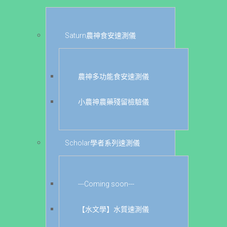
Saturn農神食安速測儀
農神多功能食安速測儀
小農神農藥殘留檢驗儀
Scholar學者系列速測儀
---Coming soon---
【水文學】水質速測儀