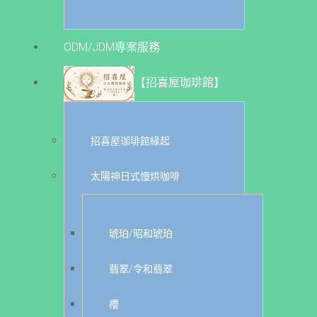
ODM/JDM專案服務
【招喜屋珈琲館】
招喜屋珈琲館緣起
太陽神日式慢烘咖啡
琥珀/昭和琥珀
翡翠/令和翡翠
櫻