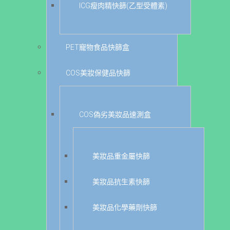
ICG瘦肉精快篩(乙型受體素)
PET寵物食品快篩盒
COS美妝保健品快篩
COS偽劣美妝品速測盒
美妝品重金屬快篩
美妝品抗生素快篩
美妝品化學藥劑快篩