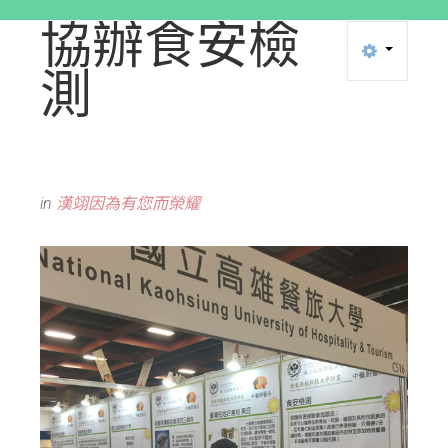
協辦食安檢
測
in
漢翊因為有您而榮耀