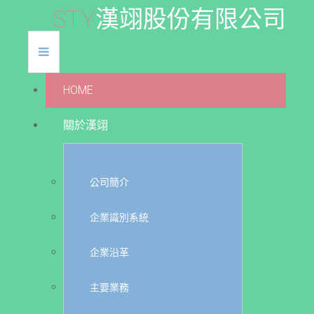
S
T
Y
漢
翊
股
份
有
限
公
司
HOME
關於漢翊
公司簡介
企業識別系統
企業沿革
主要業務