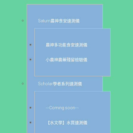
Saturn農神食安速測儀
農神多功能食安速測儀
小農神農藥殘留檢驗儀
Scholar學者系列速測儀
---Coming soon---
【水文學】水質速測儀