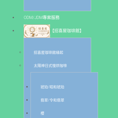
ODM/JDM專案服務
【招喜屋珈琲館】
招喜屋珈琲館緣起
太陽神日式慢烘咖啡
琥珀/昭和琥珀
翡翠/令和翡翠
櫻