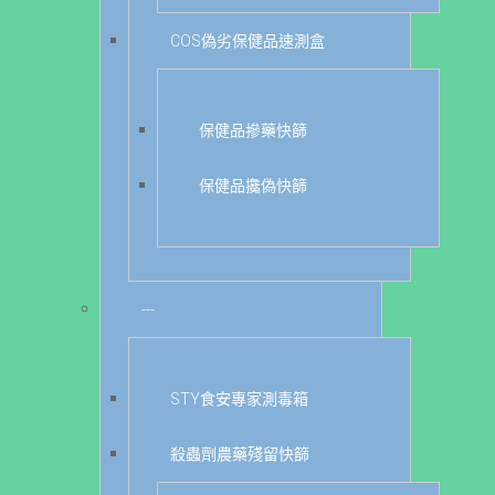
COS偽劣保健品速測盒
保健品摻藥快篩
保健品攙偽快篩
---
STY食安專家測毒箱
殺蟲劑農藥殘留快篩