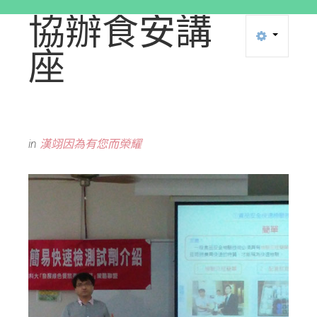
協辦食安講
座
in
漢翊因為有您而榮耀