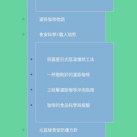
濾掛咖啡物語
食安科學X職人焙煎
招喜屋日式低溫慢烘工法
一杯剛剛好的濾掛咖啡
三段擊濾掛咖啡沖泡指南
咖啡的食品科學與檢驗
元首級食安防護方針