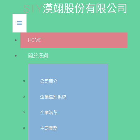
S
T
Y
漢
翊
股
份
有
限
公
司
HOME
關於漢翊
公司簡介
企業識別系統
企業沿革
主要業務