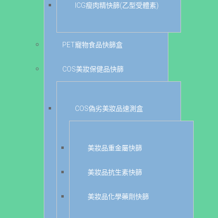
ICG瘦肉精快篩(乙型受體素)
PET寵物食品快篩盒
COS美妝保健品快篩
COS偽劣美妝品速測盒
美妝品重金屬快篩
美妝品抗生素快篩
美妝品化學藥劑快篩