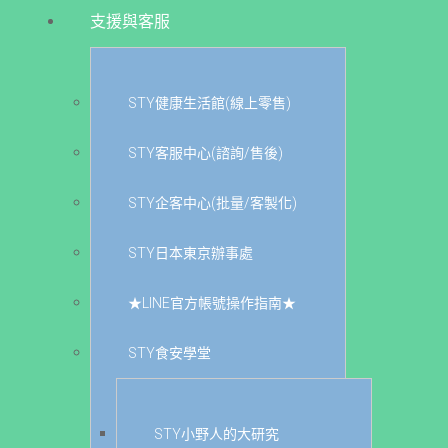
支援與客服
STY健康生活館(線上零售)
STY客服中心(諮詢/售後)
STY企客中心(批量/客製化)
STY日本東京辦事處
★LINE官方帳號操作指南★
STY食安學堂
STY小野人的大研究