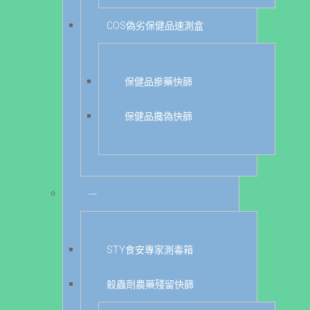
COS偽劣保健品速測盒
保健品摻藥快篩
保健品攙偽快篩
---
STY食安專家測毒箱
殺蟲劑農藥殘留快篩