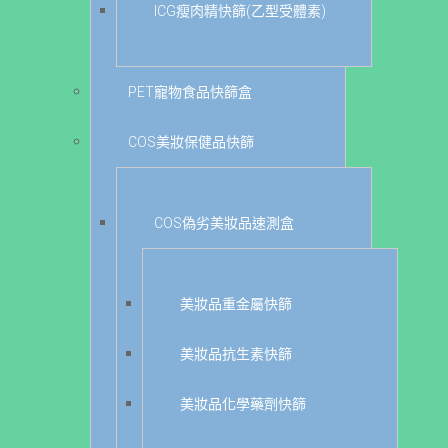
ICG瘦肉精快篩(乙型受體素)
PET寵物食品快篩盒
COS美妝保健品快篩
COS偽劣美妝品速測盒
美妝品重金屬快篩
美妝品抗生素快篩
美妝品化學藥劑快篩