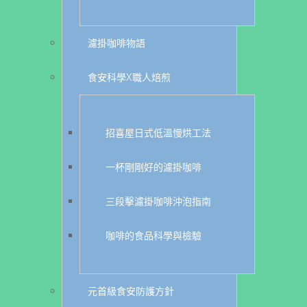
濾掛咖啡物語
食安科學X職人焙煎
招喜屋日式低溫慢烘工法
一杯剛剛好的濾掛咖啡
三段擊濾掛咖啡沖泡指南
咖啡的食品科學與檢驗
元首級食安防護方針