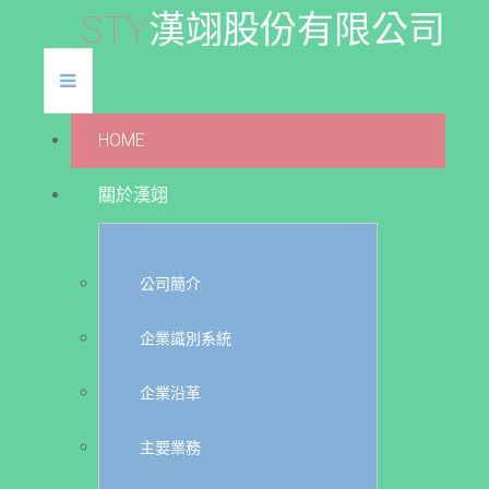
S
T
Y
漢
翊
股
份
有
限
公
司
HOME
關於漢翊
公司簡介
企業識別系統
企業沿革
主要業務