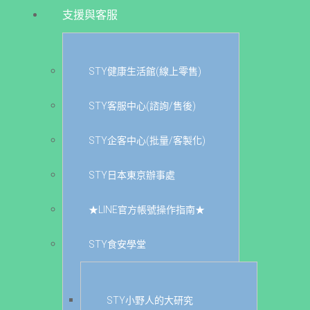
支援與客服
STY健康生活館(線上零售)
STY客服中心(諮詢/售後)
STY企客中心(批量/客製化)
STY日本東京辦事處
★LINE官方帳號操作指南★
STY食安學堂
STY小野人的大研究