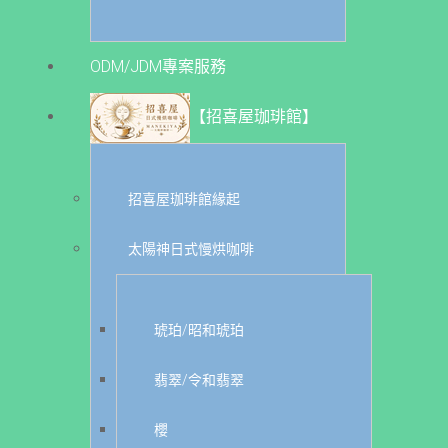
ODM/JDM專案服務
【招喜屋珈琲館】
招喜屋珈琲館緣起
太陽神日式慢烘咖啡
琥珀/昭和琥珀
翡翠/令和翡翠
櫻