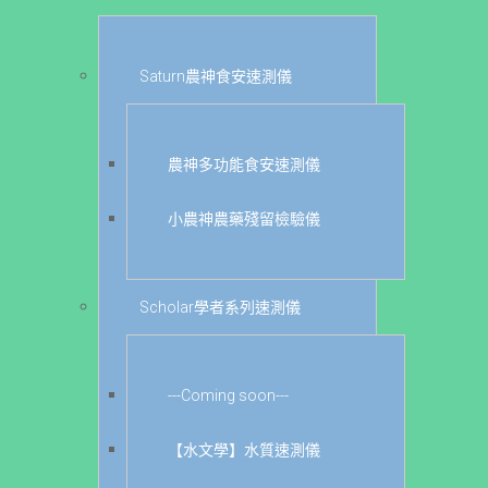
Saturn農神食安速測儀
農神多功能食安速測儀
小農神農藥殘留檢驗儀
Scholar學者系列速測儀
---Coming soon---
【水文學】水質速測儀